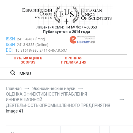
Перейти
к
содержимому
Лицензия СМИ:
ПИ № ФС77-63060
Евразийский Союз Ученых —
Публикуется с 2014 года
публикация научных статей в
ISSN:
Евразийский Союз Ученых — публикация научных статей в
2411-6467 (Print)
ISSN:
2413-9335 (Online)
ежемесячном научном журнале
ежемесячном научном журнале
DOI:
10.31618/esu.2411-6467.8.53.1
ПУБЛИКАЦИЯ В
СРОЧНАЯ
SCOPUS
ПУБЛИКАЦИЯ
MENU
Главная
Экономические науки
ОЦЕНКА ЭФФЕКТИВНОСТИ УПРАВЛЕНИЯ
ИННОВАЦИОННОЙ
ДЕЯТЕЛЬНОСТЬЮПРОМЫШЛЕННОГО ПРЕДПРИЯТИЯ
Image 41