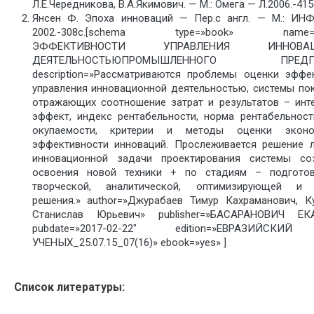
Л.Е.Чередникова, В.А.Якимович. — М.: Омега — Л.2006.-415
Янсен Ф. Эпоха инноваций — Пер.с англ. — М.: ИН
2002.-308с.[schema type=»book» name=
ЭФФЕКТИВНОСТИ УПРАВЛЕНИЯ ИННОВАЦ
ДЕЯТЕЛЬНОСТЬЮПРОМЫШЛЕННОГО ПРЕДПР
description=»Рассматриваются проблемы оценки эффе
управления инновационной деятельностью, системы пок
отражающих соотношение затрат и результатов – инт
эффект, индекс рентабельности, норма рентабельност
окупаемости, критерии и методы оценки эконо
эффективности инноваций. Прослеживается решение 
инновационной задачи проектирования системы со
освоения новой техники + по стадиям – подготови
творческой, аналитической, оптимизирующей и 
решения.» author=»Джурабаев Тимур Кахраманович, К
Станислав Юрьевич» publisher=»БАСАРАНОВИЧ ЕК
pubdate=»2017-02-22″ edition=»ЕВРАЗИЙСК
УЧЕНЫХ_25.07.15_07(16)» ebook=»yes» ]
Список литературы: