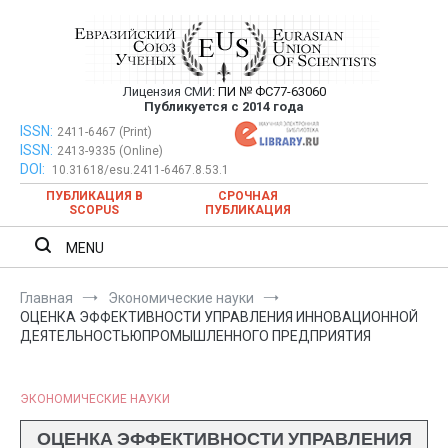
Перейти
к
содержимому
Лицензия СМИ:
ПИ № ФС77-63060
Евразийский Союз Ученых —
Публикуется с 2014 года
публикация научных статей в
ISSN:
Евразийский Союз Ученых — публикация научных статей в
2411-6467 (Print)
ISSN:
2413-9335 (Online)
ежемесячном научном журнале
ежемесячном научном журнале
DOI:
10.31618/esu.2411-6467.8.53.1
ПУБЛИКАЦИЯ В
СРОЧНАЯ
SCOPUS
ПУБЛИКАЦИЯ
MENU
Главная
Экономические науки
ОЦЕНКА ЭФФЕКТИВНОСТИ УПРАВЛЕНИЯ ИННОВАЦИОННОЙ
ДЕЯТЕЛЬНОСТЬЮПРОМЫШЛЕННОГО ПРЕДПРИЯТИЯ
ЭКОНОМИЧЕСКИЕ НАУКИ
ОЦЕНКА ЭФФЕКТИВНОСТИ УПРАВЛЕНИЯ