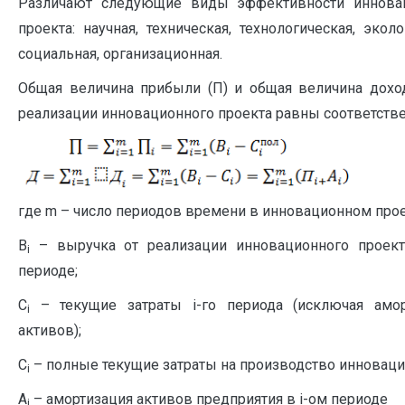
Различают следующие виды эффективности иннова
проекта: научная, техническая, технологическая, эколо
социальная, организационная.
Общая величина прибыли (П) и общая величина доход
реализации инновационного проекта равны соответстве
где m – число периодов времени в инновационном прое
В
– выручка от реализации инновационного проект
i
периоде;
C
– текущие затраты i-го периода (исключая амо
i
активов);
C
– полные текущие затраты на производство инноваци
i
A
– амортизация активов предприятия в i-ом периоде
i