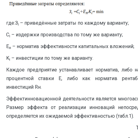
где:З
– приведённые затраты по каждому варианту;
i
C
– издержки производства по тому же варианту;
i
E
– норматив эффективности капитальных вложений;
н
K
– инвестиции по тому же варианту.
i
Каждое предприятие устанавливает норматив, либо н
процентной ставки Е, либо как норматив рентаб
инвестиций Rн.
Эффектинновационной деятельности является многоас
Размер эффекта от реализации инноваций непосре
определяется их ожидаемой эффективностью (табл.1).
Т