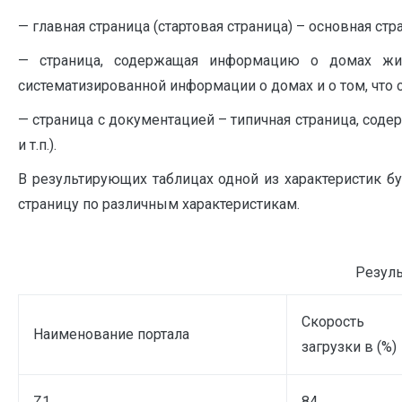
— главная страница (стартовая страница) – основная ст
— страница, содержащая информацию о домах жи
систематизированной информации о домах и о том, что с
— страница с документацией – типичная страница, сод
и т.п.).
В результирующих таблицах одной из характеристик б
страницу по различным характеристикам.
Резуль
Скорость
Наименование портала
загрузки в (%)
Z1
84