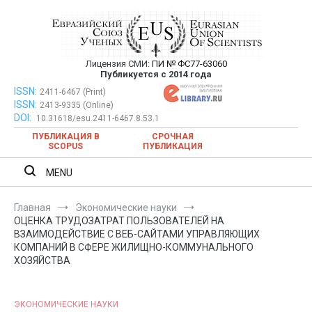
Перейти
к
содержимому
Лицензия СМИ:
ПИ № ФС77-63060
Евразийский Союз Ученых —
Публикуется с 2014 года
публикация научных статей в
ISSN:
Евразийский Союз Ученых — публикация научных статей в
2411-6467 (Print)
ISSN:
2413-9335 (Online)
ежемесячном научном журнале
ежемесячном научном журнале
DOI:
10.31618/esu.2411-6467.8.53.1
ПУБЛИКАЦИЯ В
СРОЧНАЯ
SCOPUS
ПУБЛИКАЦИЯ
MENU
Главная
Экономические науки
ОЦЕНКА ТРУДОЗАТРАТ ПОЛЬЗОВАТЕЛЕЙ НА
ВЗАИМОДЕЙСТВИЕ С ВЕБ-САЙТАМИ УПРАВЛЯЮЩИХ
КОМПАНИЙ В СФЕРЕ ЖИЛИЩНО-КОММУНАЛЬНОГО
ХОЗЯЙСТВА
ЭКОНОМИЧЕСКИЕ НАУКИ