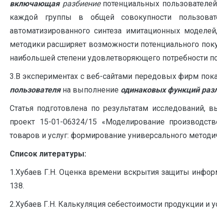
включающая
разбиение
потенциальных пользователе
каждой группы в общей совокупности пользова
автоматизированного синтеза имитационных моделе
методики расширяет возможности потенциального поку
наибольшей степени удовлетворяющего потребности по
3.В экспериментах с веб-сайтами передовых фирм пока
пользователя
на выполнение
одинаковых функций
раз
Статья подготовлена по результатам исследований,
проект 15-01-06324/15 «Моделирование производст
товаров и услуг: формирование универсального методи
Список литературы:
1.Хубаев Г.Н. Оценка времени вскрытия защиты инфор
138.
2.Хубаев Г.Н. Калькуляция себестоимости продукции и усл