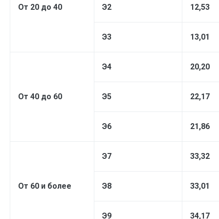
От 20 до 40
Э2
12,53
Э3
13,01
Э4
20,20
От 40 до 60
Э5
22,17
Э6
21,86
Э7
33,32
От 60 и более
Э8
33,01
Э9
34,17