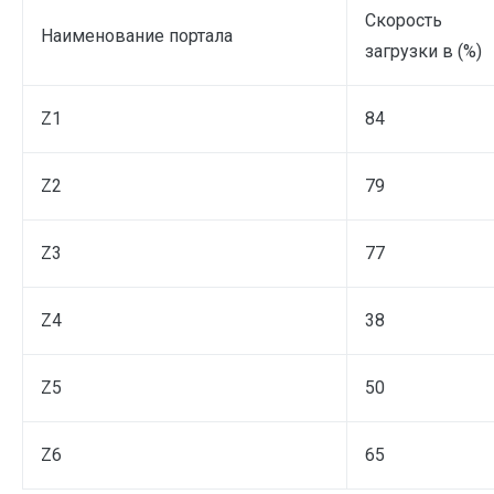
Скорость
Наименование портала
загрузки в (%)
Z1
84
Z2
79
Z3
77
Z4
38
Z5
50
Z6
65