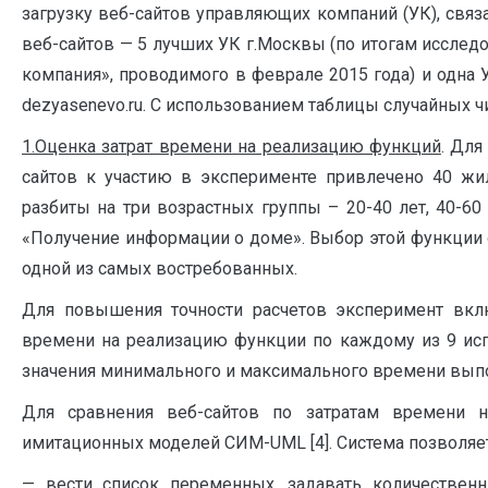
загрузку веб-сайтов управляющих компаний (УК), свя
веб-сайтов — 5 лучших УК г.Москвы (по итогам исслед
компания», проводимого в феврале 2015 года) и одна У
dezyasenevo.ru. С использованием таблицы случайных 
1.Оценка затрат времени на реализацию функций
. Для
сайтов к участию в эксперименте привлечено 40 жил
разбиты на три возрастных группы – 20-40 лет, 40-6
«Получение информации о доме». Выбор этой функции 
одной из самых востребованных.
Для повышения точности расчетов эксперимент вклю
времени на реализацию функции по каждому из 9 исп
значения минимального и максимального времени выпо
Для сравнения веб-сайтов по затратам времени н
имитационных моделей СИМ-UML [4]. Система позволяет
— вести список переменных, задавать количествен