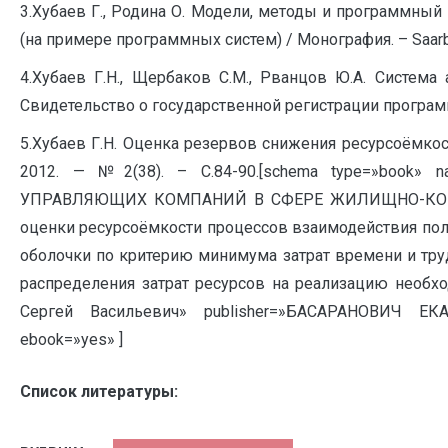
3.Хубаев Г., Родина О. Модели, методы и программны
(на примере программных систем) / Монография. – Saarbr
4.Хубаев Г.Н., Щербаков С.М., Рванцов Ю.А. Систе
Свидетельство о государственной регистрации програм
5.Хубаев Г.Н. Оценка резервов снижения ресурсоёмк
2012. — №2(38). – С.84-90.[schema type=»boo
УПРАВЛЯЮЩИХ КОМПАНИЙ В СФЕРЕ ЖИЛИЩНО-КОММУНА
оценки ресурсоёмкости процессов взаимодействия пол
оболочки по критерию минимума затрат времени и труд
распределения затрат ресурсов на реализацию необхо
Сергей Васильевич» publisher=»БАСАРАНОВИЧ ЕКА
ebook=»yes» ]
Список литературы: