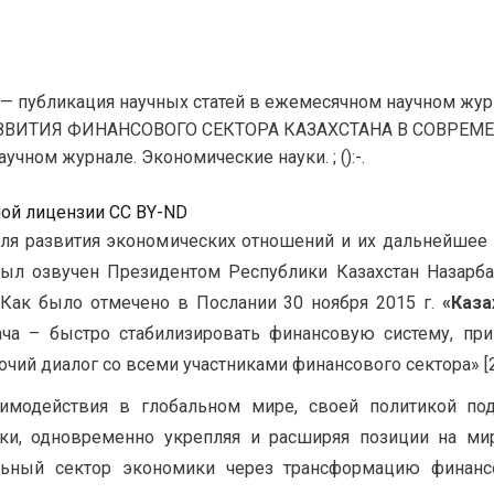
— публикация научных статей в ежемесячном научном жур
ЗВИТИЯ ФИНАНСОВОГО СЕКТОРА КАЗАХСТАНА В СОВРЕМЕН
чном журнале. Экономические науки. ; ():-.
ной лицензии CC BY-ND
ля развития экономических отношений и их дальнейше
ыл озвучен Президентом Республики Казахстан Назарба
Как было отмечено в Послании 30 ноября 2015 г.
«Каза
ча – быстро стабилизировать финансовую систему, при
ий диалог со всеми участниками финансового сектора» [2
заимодействия в глобальном мире, своей политикой по
ки, одновременно укрепляя и расширяя позиции на ми
льный сектор экономики через трансформацию финан