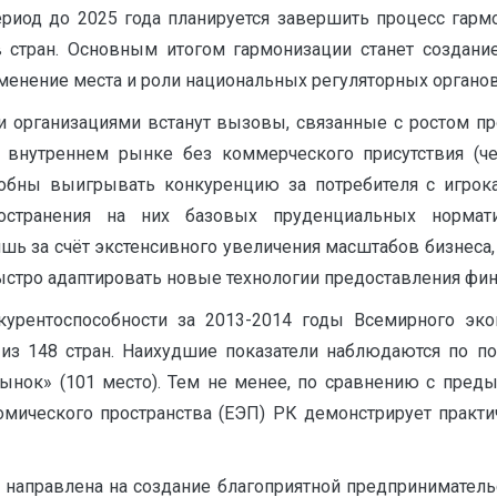
ериод до 2025 года планируется завершить процесс гармо
стран. Основным итогом гармонизации станет создание
зменение места и роли национальных регуляторных органов
и организациями встанут вызовы, связанные с ростом п
внутреннем рынке без коммерческого присутствия (че
бны выигрывать конкуренцию за потребителя с игрока
остранения на них базовых пруденциальных нормати
ь за счёт экстенсивного увеличения масштабов бизнеса,
ыстро адаптировать новые технологии предоставления фина
курентоспособности за 2013-2014 годы Всемирного эк
з 148 стран. Наихудшие показатели наблюдаются по пок
нок» (101 место). Тем не менее, по сравнению с преды
мического пространства (ЕЭП) РК демонстрирует практи
 направлена на создание благоприятной предприниматель