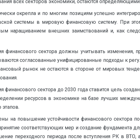
ания всех секторов экономики, остаются определяющими
ически окрепла и по многим позициям успешно интегриро
вской системы в мировую финансовую систему. При этом 
­ным наращиванием внешних заимствований и, как след
ия финансового сектора должны учитывать изменения, п
тываются согласованные унифицированные подходы к ре
ё финансовый рынок не остаются в стороне от мировых тен
ования.
ия финансового сектора до 2030 года ставится цель созда
еделении ресурсов в экономике на базе лучших междуна
 этапов.
лены на повышение устойчивости финансового сектора 
е принятие соответствующих мер и создание фундамента д
шение переходного периода после вступления РК в ВТО,