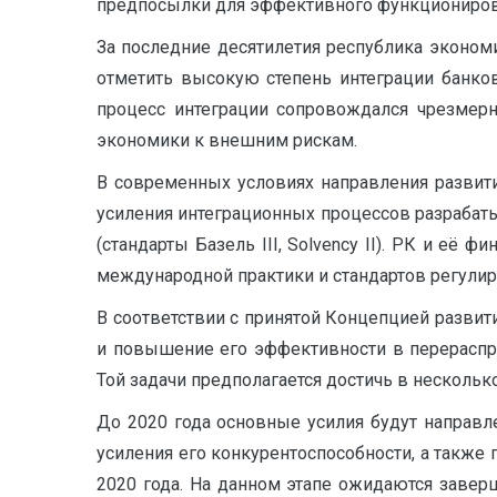
предпосылки для эффективного функциониров
За последние десятилетия республика эконом
отметить высокую степень интеграции банко
процесс интеграции сопровождался чрезмер
экономики к внешним рискам.
В современных условиях направления развит
усиления интеграционных процессов разраба
(стандарты Базель III, Solvency II). РК и е
международной практики и стандартов регулир
В соответствии с принятой Концепцией развит
и повышение его эффективности в перераспр
Той задачи предполагается достичь в несколько
До 2020 года основные усилия будут направ
усиления его конкурентоспособности, а такж
2020 года. На данном этапе ожидаются завер