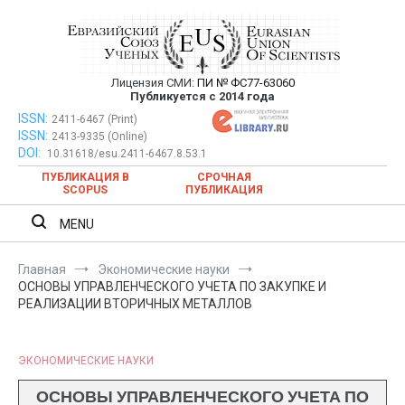
Перейти
к
содержимому
Лицензия СМИ:
ПИ № ФС77-63060
Евразийский Союз Ученых —
Публикуется с 2014 года
публикация научных статей в
ISSN:
Евразийский Союз Ученых — публикация научных статей в
2411-6467 (Print)
ISSN:
2413-9335 (Online)
ежемесячном научном журнале
ежемесячном научном журнале
DOI:
10.31618/esu.2411-6467.8.53.1
ПУБЛИКАЦИЯ В
СРОЧНАЯ
SCOPUS
ПУБЛИКАЦИЯ
MENU
Главная
Экономические науки
ОСНОВЫ УПРАВЛЕНЧЕСКОГО УЧЕТА ПО ЗАКУПКЕ И
РЕАЛИЗАЦИИ ВТОРИЧНЫХ МЕТАЛЛОВ
ЭКОНОМИЧЕСКИЕ НАУКИ
ОСНОВЫ УПРАВЛЕНЧЕСКОГО УЧЕТА ПО