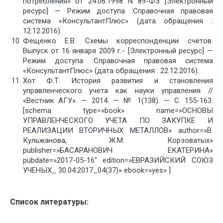
потребления» от 24.06.1998 N 89-ФЗ [Электронный
ресурс] — Режим доступа :Справочная правовая
система «КонсультантПлюс» (дата обращения :
12.12.2016).
Фещенко Е.В. Схемы корреспонденции счетов.
Выпуск от 16 января 2009 г.- [Электронный ресурс] —
Режим доступа :Справочная правовая система
«КонсультантПлюс» (дата обращения : 22.12.2016).
Хот Ф.Т. История развития и становления
управленческого учета как науки управления //
«Вестник АГУ». — 2014. — № 1(138). — С. 155-163.
[schema type=»book» name=»ОСНОВЫ
УПРАВЛЕНЧЕСКОГО УЧЕТА ПО ЗАКУПКЕ И
РЕАЛИЗАЦИИ ВТОРИЧНЫХ МЕТАЛЛОВ» author=»В.
Кульжанова, Ж.М. Корзоватых»
publisher=»БАСАРАНОВИЧ ЕКАТЕРИНА»
pubdate=»2017-05-16″ edition=»ЕВРАЗИЙСКИЙ СОЮЗ
УЧЕНЫХ_ 30.04.2017_04(37)» ebook=»yes» ]
Список литературы: