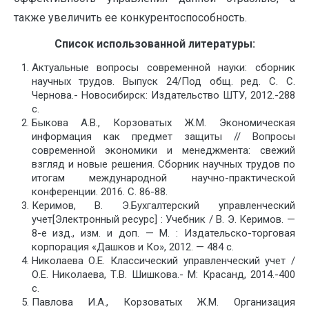
также увеличить ее конкурентоспособность.
Список использованной литературы:
Актуальные вопросы современной науки: сборник
научных трудов. Выпуск 24/Под общ. ред. С. С.
Чернова.- Новосибирск: Издательство ШТУ, 2012.-288
с.
Быкова А.В., Корзоватых Ж.М. Экономическая
информация как предмет защиты // Вопросы
современной экономики и менеджмента: свежий
взгляд и новые решения. Сборник научных трудов по
итогам международной научно-практической
конференции. 2016. С. 86-88.
Керимов, В. Э.Бухгалтерский управленческий
учет[Электронный ресурс] : Учебник / В. Э. Керимов. —
8-е изд., изм. и доп. — М. : Издательско-торговая
корпорация «Дашков и Ко», 2012. — 484 с.
Николаева О.Е. Классический управленческий учет /
О.Е. Николаева, Т.В. Шишкова.- М: Красанд, 2014.-400
с.
Павлова И.А., Корзоватых Ж.М. Организация