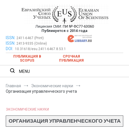
Перейти
к
содержимому
Лицензия СМИ:
ПИ № ФС77-63060
Евразийский Союз Ученых —
Публикуется с 2014 года
публикация научных статей в
ISSN:
Евразийский Союз Ученых — публикация научных статей в
2411-6467 (Print)
ISSN:
2413-9335 (Online)
ежемесячном научном журнале
ежемесячном научном журнале
DOI:
10.31618/esu.2411-6467.8.53.1
ПУБЛИКАЦИЯ В
СРОЧНАЯ
SCOPUS
ПУБЛИКАЦИЯ
MENU
Главная
Экономические науки
Организация управленческого учета
ЭКОНОМИЧЕСКИЕ НАУКИ
ОРГАНИЗАЦИЯ УПРАВЛЕНЧЕСКОГО УЧЕТА