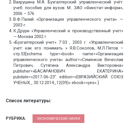
Вахрушина М.А. Бухгалтерский управленческий учёт:
учеб. пособие для вузов. М.: ЗАО «Финстат-информ»,
2006 – 576
В.Ф.Палий «Организация управленческого учета» —
2003 г.
К.Друри «Управленческий и производственный учет»
— Москва 2002 г.
«Бухгалтерский учет» 7`03 , 2003 г. «Управленческий
учет: как его понимать » Я.В.Соколов, М.Л.Пятов –
стр.53[schema type=»book» name=»Организация
управленческого учета» author=»Семенков Вячеслав
Петрович, Сутягина Александра Викторовна»
publisher=»БАСАРАНОВИЧ ЕКАТЕРИНА»
pubdate=»2017-06-23″ edition=»ЕВРАЗИЙСКИЙ СОЮЗ
УЧЕНЫХ_ 30.12.2014_12(09)» ebook=»yes» ]
Список литературы:
РУБРИКА:
ЭКОНОМИЧЕСКИЕ НАУКИ