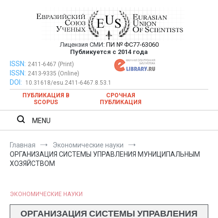
Перейти
к
содержимому
Лицензия СМИ:
ПИ № ФС77-63060
Евразийский Союз Ученых —
Публикуется с 2014 года
публикация научных статей в
ISSN:
Евразийский Союз Ученых — публикация научных статей в
2411-6467 (Print)
ISSN:
2413-9335 (Online)
ежемесячном научном журнале
ежемесячном научном журнале
DOI:
10.31618/esu.2411-6467.8.53.1
ПУБЛИКАЦИЯ В
СРОЧНАЯ
SCOPUS
ПУБЛИКАЦИЯ
MENU
Главная
Экономические науки
ОРГАНИЗАЦИЯ СИСТЕМЫ УПРАВЛЕНИЯ МУНИЦИПАЛЬНЫМ
ХОЗЯЙСТВОМ
ЭКОНОМИЧЕСКИЕ НАУКИ
ОРГАНИЗАЦИЯ СИСТЕМЫ УПРАВЛЕНИЯ