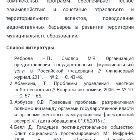
комплексных программ обеспечивает тесное
взаимодействие и сочетание отраслевого и
территориального аспектов, преодоление
ведомственных барьеров в развитии территории
муниципального
образовании.
Список литературы:
Реброва Н.П., Смоляр М.Я. Организация
предоставления государственных (муниципальных)
услуг в Российской Федерации // Финансовый
журнал. 2011. — № 2. — С. 43-46.
Абанкина, Т. Проблемы управления местной
собственностью // Вопросы экономики. 2006. — № 10.
— С. 57 — 65.
Арбузов С.В. Правовые проблемы разграничения
полномочий между органами государственной власти
и органами местного самоуправления [электронный
ресурс] // . (дата обращения: 01.05.2016 г.)
Белл Д. Грядущее постиндустриальное общество:
Опыт социального прогнозирования. М.: Инфра-М,
1999. – 540 с.[schema type=»book»