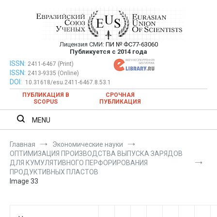
Перейти
к
содержимому
Лицензия СМИ:
ПИ № ФС77-63060
Евразийский Союз Ученых —
Публикуется с 2014 года
публикация научных статей в
ISSN:
Евразийский Союз Ученых — публикация научных статей в
2411-6467 (Print)
ISSN:
2413-9335 (Online)
ежемесячном научном журнале
ежемесячном научном журнале
DOI:
10.31618/esu.2411-6467.8.53.1
ПУБЛИКАЦИЯ В
СРОЧНАЯ
SCOPUS
ПУБЛИКАЦИЯ
MENU
Главная
Экономические науки
ОПТИМИЗАЦИЯ ПРОИЗВОДСТВА ВЫПУСКА ЗАРЯДОВ
ДЛЯ КУМУЛЯТИВНОГО ПЕРФОРИРОВАНИЯ
ПРОДУКТИВНЫХ ПЛАСТОВ
Image 33