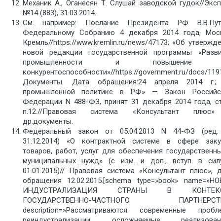
Механик А., Оганесян Т. Слушай заводской гудок//Эксп
№14 (883), 31.03.2014.
См. например: Послание Президента РФ В.В.Пут
Федеральному Собранию 4 декабря 2014 года, Моск
Кремль//https://www.kremlin.ru/news/47173; «Об утвержд
новой редакции государственной программы «Разви
промышленности и повышение 
конкурентоспособности»//https://government.ru/docs/119
Документы. Дата обращения:24 апреля 2014 г.;
промышленной политике в РФ» — Закон Российс
Федерации N 488-ФЗ, принят 31 декабря 2014 года, ст
п.12.//Правовая система «Консультант плюс
др.документы.
Федеральный закон от 05.04.2013 N 44-ФЗ (ред.
31.12.2014) «О контрактной системе в сфере заку
товаров, работ, услуг для обеспечения государственн
муниципальных нужд» (с изм. и доп., вступ. в сил
01.01.2015)// Правовая система «Консультант плюс», 
обращения 12.02.2015.[schema type=»book» name=»НО
ИНДУСТРАЛИЗАЦИЯ СТРАНЫ В КОНТЕКС
ГОСУДАРСТВЕННО-ЧАСТНОГО ПАРТНЕРСТ
description=»Рассматриваются современные пробл
реиндустрализации, осложняемые реализован