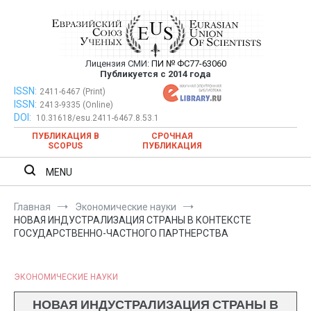
Перейти
к
содержимому
Лицензия СМИ:
ПИ № ФС77-63060
Евразийский Союз Ученых —
Публикуется с 2014 года
публикация научных статей в
ISSN:
Евразийский Союз Ученых — публикация научных статей в
2411-6467 (Print)
ISSN:
2413-9335 (Online)
ежемесячном научном журнале
ежемесячном научном журнале
DOI:
10.31618/esu.2411-6467.8.53.1
ПУБЛИКАЦИЯ В
СРОЧНАЯ
SCOPUS
ПУБЛИКАЦИЯ
MENU
Главная
Экономические науки
НОВАЯ ИНДУСТРАЛИЗАЦИЯ СТРАНЫ В КОНТЕКСТЕ
ГОСУДАРСТВЕННО-ЧАСТНОГО ПАРТНЕРСТВА
ЭКОНОМИЧЕСКИЕ НАУКИ
НОВАЯ ИНДУСТРАЛИЗАЦИЯ СТРАНЫ В