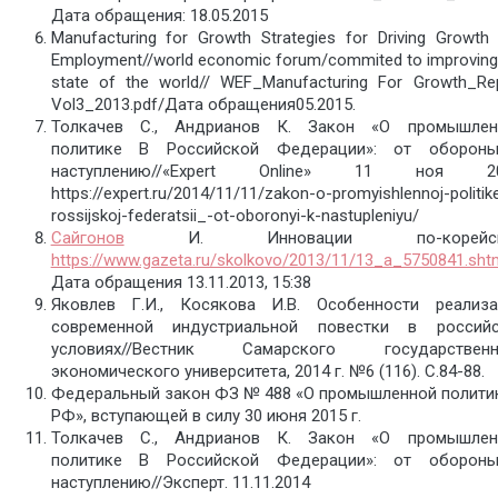
Дата обращения: 18.05.2015
Manufacturing for Growth Strategies for Driving Growth
Employment//world economic forum/commited to improving
state of the world// WEF_Manufacturing For Growth_Re
Vol3_2013.pdf/Дата обращения05.2015.
Толкачев С., Андрианов К. Закон «О промышлен
политике В Российской Федерации»: от оборон
наступлению//«Expert Online» 11 ноя 20
https://expert.ru/2014/11/11/zakon-o-promyishlennoj-politik
rossijskoj-federatsii_-ot-oboronyi-k-nastupleniyu/
Сайгонов
И. Инновации по-корейски
https://www.gazeta.ru/skolkovo/2013/11/13_a_5750841.sht
Дата обращения 13.11.2013, 15:38
Яковлев Г.И., Косякова И.В. Особенности реализа
современной индустриальной повестки в российс
условиях//Вестник Самарского государственн
экономического университета, 2014 г. №6 (116). С.84-88.
Федеральный закон ФЗ № 488 «О промышленной полити
РФ», вступающей в силу 30 июня 2015 г.
Толкачев С., Андрианов К. Закон «О промышлен
политике В Российской Федерации»: от оборон
наступлению//Эксперт. 11.11.2014