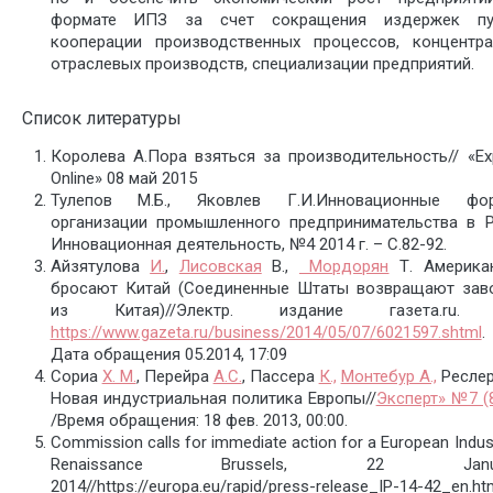
формате ИПЗ за счет сокращения издержек пу
кооперации производственных процессов, концентра
отраслевых производств, специализации предприятий.
Список литературы
Королева А.Пора взяться за производительность// «Ex
Online» 08 май 2015
Тулепов М.Б., Яковлев Г.И.Инновационные фо
организации промышленного предпринимательства в Р
Инновационная деятельность, №4 2014 г. – С.82-92.
Айзятулова
И.
,
Лисовская
В.,
Мордорян
Т. Америка
бросают Китай (Соединенные Штаты возвращают зав
из Китая)//Электр. издание газета.ru
https://www.gazeta.ru/business/2014/05/07/6021597.shtml
.
Дата обращения 05.2014, 17:09
Сориа
Х. М.
, Перейра
А.С.
, Пассера
К.,
Монтебур А.,
Ресле
Новая индустриальная политика Европы//
Эксперт» №7 (
/Время обращения: 18 фев. 2013, 00:00.
Commission calls for immediate action for a European Indust
Renaissance Brussels, 22 Janua
2014//https://europa.eu/rapid/press-release_IP-14-42_en.ht