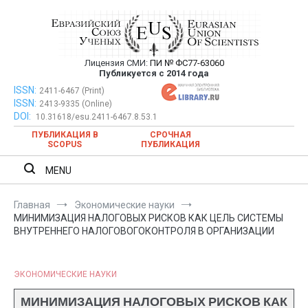
Перейти
к
содержимому
Лицензия СМИ:
ПИ № ФС77-63060
Евразийский Союз Ученых —
Публикуется с 2014 года
публикация научных статей в
ISSN:
Евразийский Союз Ученых — публикация научных статей в
2411-6467 (Print)
ISSN:
2413-9335 (Online)
ежемесячном научном журнале
ежемесячном научном журнале
DOI:
10.31618/esu.2411-6467.8.53.1
ПУБЛИКАЦИЯ В
СРОЧНАЯ
SCOPUS
ПУБЛИКАЦИЯ
MENU
Главная
Экономические науки
МИНИМИЗАЦИЯ НАЛОГОВЫХ РИСКОВ КАК ЦЕЛЬ СИСТЕМЫ
ВНУТРЕННЕГО НАЛОГОВОГОКОНТРОЛЯ В ОРГАНИЗАЦИИ
ЭКОНОМИЧЕСКИЕ НАУКИ
МИНИМИЗАЦИЯ НАЛОГОВЫХ РИСКОВ КАК