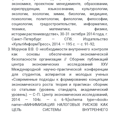
экономике, проектном менеджменте, образовании,
юриспруденции, языкоознании, культурологии,
экологии, зоологии, химии, биологии, медицине,
психологии, политологии, филологии, философии,
социологии, градостроительстве, информатике,
технике, математике, физике,
истории.растениеводстве», 30-31 октября 2014 года, г.
Санкт-Петербург. — СПб.: Издательство
«КультИнформПресс», 2014. — 195 с. — с. 91-92;
Морунов В.В. О необходимости внутреннего контроля
как основы обеспечения экономической
безопасности организации // Сборник публикаций
центра экономических исследований XXV
Международной научно-практической конференции
для студентов, аспирантов и молодых ученых
«Современные подходы к формированию концепции
экономического роста: теория и практика»: сборник
со статьями (уровень стандарта, академический
уровень). — С-П.: Центр экономических исследований,
2014. — 104с. — с. 6-9;[schema type=»book»
name=»МИНИМИЗАЦИЯ НАЛОГОВЫХ РИСКОВ КАК
ЦЕЛЬ СИСТЕМЫ ВНУТРЕННЕГО