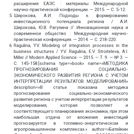
расширения ЕАЭС : материалы Международной
научно-практической конференции. — 2015. — С. 5-12.
Широкова, А.И. Подходы к формированию
инвестиционного потенциала региона / А.И.
Широкова, Ю.В. Рагулина // Инновационная наука и
современное общество : Международная научно-
практическая конференция. — 2014. — С. 218-220.
Ragulina, Y.V. Modeling of integration processes in the
business structures / Y.V. Ragulina, E.V. Stroiteleva, A.I.
Miller // Modern Applied Science. — 2015. — Т. 9. — № 3. —
С. 145-158.[schema type=»book» name=»МЕТОДИКА
ПРОГНОЗИРОВАНИЯ СОЦИАЛЬНО-
ЭКОНОМИЧЕСКОГО РАЗВИТИЯ РЕГИОНА С УЧЕТОМ
ИНТЕРПРЕТАЦИИ РЕЗУЛЬТАТОВ МОДЕЛИРОВАНИЯ»
description=»В статье показана методика
прогнозирования социально-экономического
развития региона с учетом интерпретации результатов
моделирования, которая позволяет и
соответствующего планирования экономики, при этом
наибольшая отдача от вложения инвестиций
прогнозируется в топливно-энергетическом и
агропромышленном комплексах.» author=»Батейкин