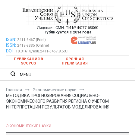
Перейти
к
содержимому
Лицензия СМИ:
ПИ № ФС77-63060
Евразийский Союз Ученых —
Публикуется с 2014 года
публикация научных статей в
ISSN:
Евразийский Союз Ученых — публикация научных статей в
2411-6467 (Print)
ISSN:
2413-9335 (Online)
ежемесячном научном журнале
ежемесячном научном журнале
DOI:
10.31618/esu.2411-6467.8.53.1
ПУБЛИКАЦИЯ В
СРОЧНАЯ
SCOPUS
ПУБЛИКАЦИЯ
MENU
Главная
Экономические науки
МЕТОДИКА ПРОГНОЗИРОВАНИЯ СОЦИАЛЬНО-
ЭКОНОМИЧЕСКОГО РАЗВИТИЯ РЕГИОНА С УЧЕТОМ
ИНТЕРПРЕТАЦИИ РЕЗУЛЬТАТОВ МОДЕЛИРОВАНИЯ
ЭКОНОМИЧЕСКИЕ НАУКИ