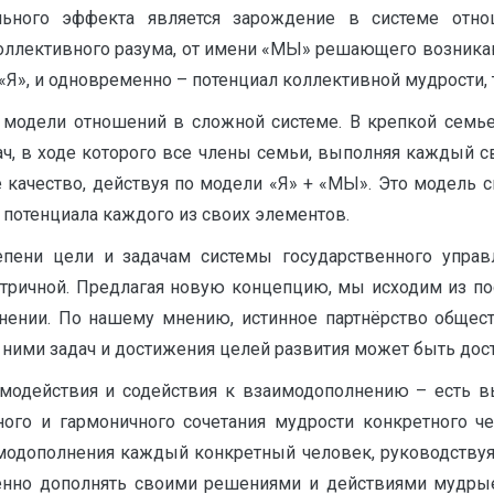
ьного эффекта является зарождение в системе отно
Коллективного разума, от имени «МЫ» решающего возника
 «Я», и одновременно – потенциал коллективной мудрости,
к модели отношений в сложной системе. В крепкой семь
ч, в ходе которого все члены семьи, выполняя каждый 
ое качество, действуя по модели «Я» + «МЫ». Это модел
потенциала каждого из своих элементов.
пени цели и задачам системы государственного управ
тричной. Предлагая новую концепцию, мы исходим из пост
лнении. По нашему мнению, истинное партнёрство общест
ними задач и достижения целей развития может быть дос
аимодействия и содействия к взаимодополнению – есть 
го и гармоничного сочетания мудрости конкретного ч
модополнения каждый конкретный человек, руководствуя
енно дополнять своими решениями и действиями мудры