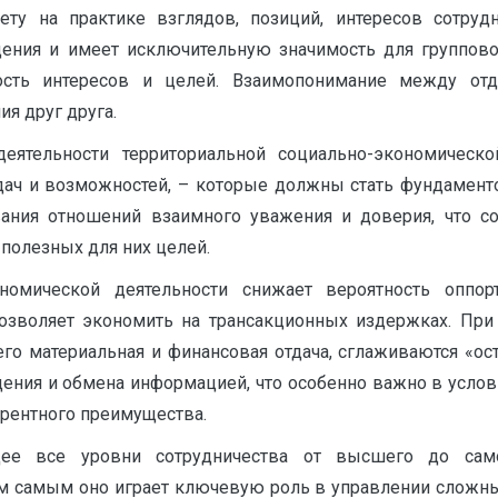
ту на практике взглядов, позиций, интересов сотруд
щения и имеет исключительную значимость для группов
ость интересов и целей. Взаимопонимание между о
я друг друга.
еятельности территориальной социально-экономическ
 задач и возможностей, – которые должны стать фундаме
ния отношений взаимного уважения и доверия, что с
 полезных для них целей.
омической деятельности снижает вероятность оппорту
позволяет экономить на трансакционных издержках. При 
 его материальная и финансовая отдача, сглаживаются «о
щения и обмена информацией, что особенно важно в усло
рентного преимущества.
щее все уровни сотрудничества от высшего до само
ем самым оно играет ключевую роль в управлении сложны