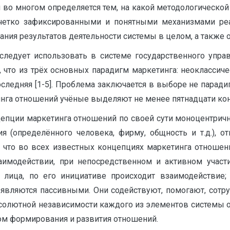
 во многом определяется тем, на какой методологическо
 четко зафиксированными и понятными механизмами реа
вания результатов деятельности системы в целом, а также
следует использовать в системе государственного упр
 что из трёх основных парадигм маркетинга: неоклассич
оследняя [1-5]. Проблема заключается в выборе не паради
га отношений учёные выделяют не менее пятнадцати концеп
цепции маркетинга отношений по своей сути моноцентричн
(определённого человека, фирму, общность и т.д.), от
о, что во всех известных концепциях маркетинга отноше
аимодействии, при непосредственном и активном учас
 лица, по его инициативе происходит взаимодействие
являются пассивными. Они содействуют, помогают, сотру
абсолютной независимости каждого из элементов системы о
ом формирования и развития отношений.