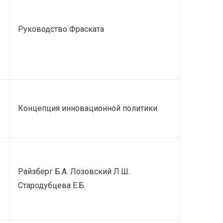
Руководство Фраската
Концепция инновационной политики
Райзберг Б.А. Лозовский Л.Ш.
Стародубцева Е.Б.