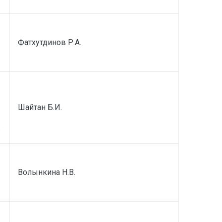
Фатхутдинов Р.А.
Шайтан Б.И.
.
Волынкина Н.В.