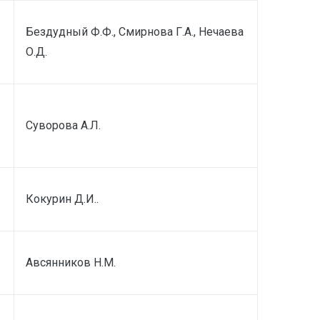
Бездудный Ф.Ф., Смирнова Г.А., Нечаева
О.Д.
Суворова А.Л.
Кокурин Д.И..
Авсянников Н.М.