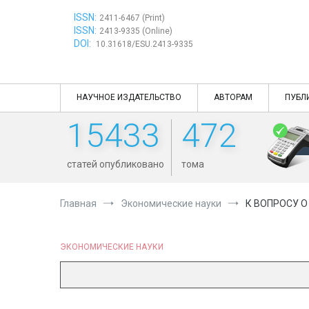
Перейти
ISSN:
к
2411-6467 (Print)
ISSN:
содержимому
2413-9335 (Online)
DOI:
10.31618/ESU.2413-9335
НАУЧНОЕ ИЗДАТЕЛЬСТВО
АВТОРАМ
ПУБЛ
15433
472
статей опубликовано
тома
Главная
Экономические науки
К ВОПРОСУ 
ЭКОНОМИЧЕСКИЕ НАУКИ