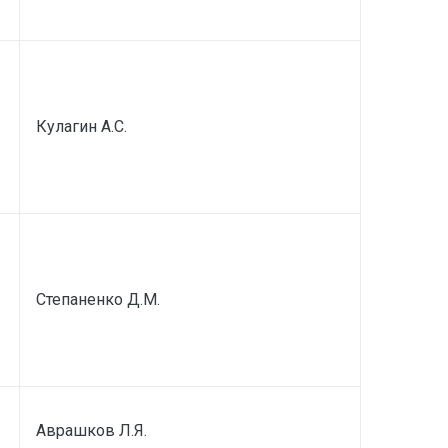
Кулагин А.С.
Степаненко Д.М.
Аврашков Л.Я.