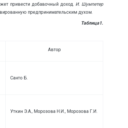
может привести добавочный доход.
И. Шумпетер
ивированную предпринимательским духом.
блица1.
Автор
Санто Б.
Уткин Э.А., Морозова Н.И., Морозова Г.И.