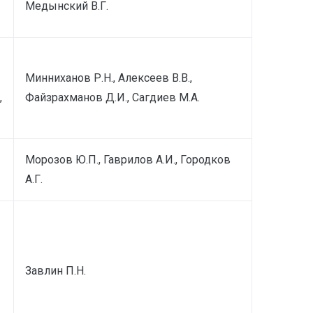
Медынский В.Г.
Минниханов Р.Н., Алексеев В.В.,
,
Файзрахманов Д.И., Сагдиев М.А.
Морозов Ю.П., Гаврилов А.И., Городков
А.Г.
Завлин П.Н.