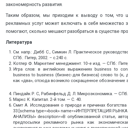
закономерность развития.
Таким образом, мы приходим к выводу о том, что 
рекламных услуг может включать в себя множество з
помогают, сколько мешают разобраться в существе пр
Литература
См. напр.: Дибб С., Симкин Л. Практическое руководст
СПб.: Питер, 2002. – с.240 с.
Котлер Ф. Маркетинг менеджмент. 10-е изд. — СПб.: Питер,
Игра слов: в английских выражениях business to con
business to business (бизнес-для бизнеса) слово to (к, 
как «два», отсюда возникло сокращенное обозначение эт
Пиндайк Р. С, Рабинфельд Д. Л. Микроэкономика. — СПб.: 
Маркс К. Капитал. 2-й том. — С. 40.
Смит А. Исследования о природе и причинах богатства н
33.[schema type=»book» name=»ИНТЕРПРЕТАЦИЯ РЫНК
АНАЛИЗЫ» description=»В опубликованной статье, авто
предпосылки рекламного рынка как экономическа
анализирует рынка рекламных услуг с теоретической ча