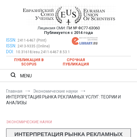
Перейти
к
содержимому
Лицензия СМИ:
ПИ № ФС77-63060
Евразийский Союз Ученых —
Публикуется с 2014 года
публикация научных статей в
ISSN:
Евразийский Союз Ученых — публикация научных статей в
2411-6467 (Print)
ISSN:
2413-9335 (Online)
ежемесячном научном журнале
ежемесячном научном журнале
DOI:
10.31618/esu.2411-6467.8.53.1
ПУБЛИКАЦИЯ В
СРОЧНАЯ
SCOPUS
ПУБЛИКАЦИЯ
MENU
Главная
Экономические науки
ИНТЕРПРЕТАЦИЯ РЫНКА РЕКЛАМНЫХ УСЛУГ: ТЕОРИИ И
АНАЛИЗЫ
ЭКОНОМИЧЕСКИЕ НАУКИ
ИНТЕРПРЕТАЦИЯ РЫНКА РЕКЛАМНЫХ