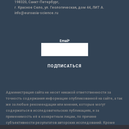
198320, Санкт-Петербург,
г. Красное Село, ул. Геологическая, дом 44, ЛИТ А.
info@euroasia-science.ru
Email*
Администрация сайта не несет никакой ответственности за
точность содержания информации опубликованной на сайте, а так
же за любые рекомендации или мнения, которые могут
содержаться в исследовательских публикациях, и за
применимость её к конкретным лицам, по причине
субъективности результатов авторских исследований. Кроме
того, поскольку интернет не обеспечивает в полной мере