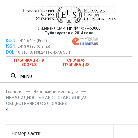
Перейти
к
содержимому
Лицензия СМИ:
ПИ № ФС77-63060
Евразийский Союз Ученых —
Публикуется с 2014 года
публикация научных статей в
ISSN:
Евразийский Союз Ученых — публикация научных статей в
2411-6467 (Print)
ISSN:
2413-9335 (Online)
ежемесячном научном журнале
ежемесячном научном журнале
DOI:
10.31618/esu.2411-6467.8.53.1
ПУБЛИКАЦИЯ В
СРОЧНАЯ
SCOPUS
ПУБЛИКАЦИЯ
MENU
Главная
Экономические науки
ИНВАЛИДНОСТЬ КАК СОСТАВЛЯЮЩАЯ
ОБЩЕСТВЕННОГО ЗДОРОВЬЯ
4
Номер части: