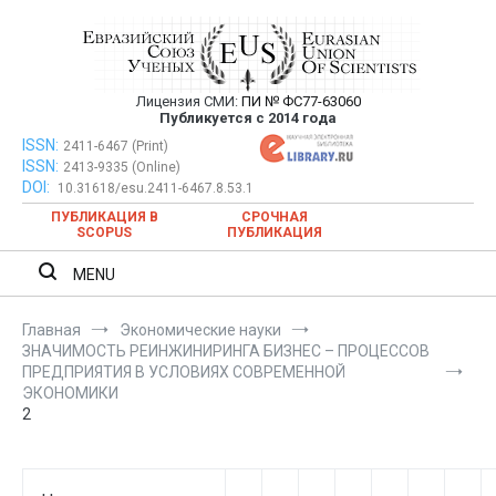
Перейти
к
содержимому
Лицензия СМИ:
ПИ № ФС77-63060
Евразийский Союз Ученых —
Публикуется с 2014 года
публикация научных статей в
ISSN:
Евразийский Союз Ученых — публикация научных статей в
2411-6467 (Print)
ISSN:
2413-9335 (Online)
ежемесячном научном журнале
ежемесячном научном журнале
DOI:
10.31618/esu.2411-6467.8.53.1
ПУБЛИКАЦИЯ В
СРОЧНАЯ
SCOPUS
ПУБЛИКАЦИЯ
MENU
Главная
Экономические науки
ЗНАЧИМОСТЬ РЕИНЖИНИРИНГА БИЗНЕС – ПРОЦЕССОВ
ПРЕДПРИЯТИЯ В УСЛОВИЯХ СОВРЕМЕННОЙ
ЭКОНОМИКИ
2