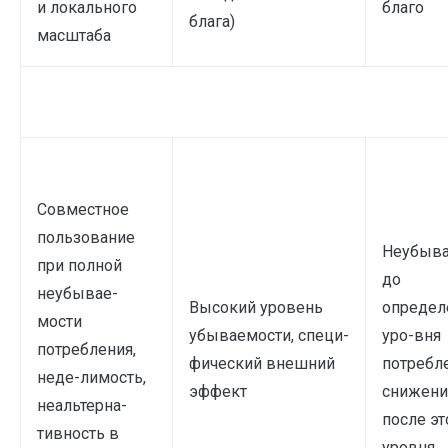
и локального
благо
блага)
масштаба
Совместное
пользование
Неубыва
при полной
до
неубывае-
Высокий уровень
определ
мости
убываемости, специ-
уро-вня
потребления,
фический внешний
потребл
неде-лимость,
эффект
снижени
неальтерна-
после эт
тивность в
уровня