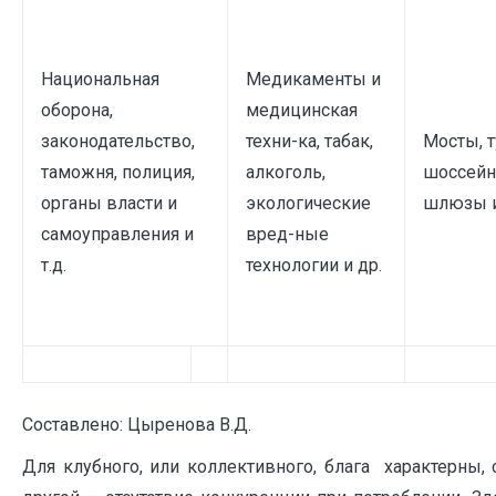
Национальная
Медикаменты и
оборона,
медицинская
законодательство,
техни-ка, табак,
Мосты, т
таможня, полиция,
алкоголь,
шоссейн
органы власти и
экологические
шлюзы и
самоуправления и
вред-ные
т.д.
технологии и др.
Составлено: Цыренова В.Д.
Для клубного, или коллективного, блага характерны,