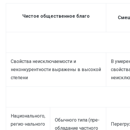
Чистое общественное благо
Смеш
Свойства неисключаемости и
В умере
неконкурентности выражены в высокой
свойств
степени
неисклю
Национального,
Обычного типа (пре-
регио-нального
Перегру
обладание частного