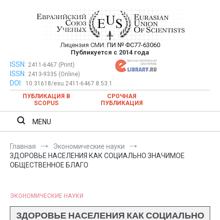
Перейти
к
содержимому
Лицензия СМИ:
ПИ № ФС77-63060
Евразийский Союз Ученых —
Публикуется с 2014 года
публикация научных статей в
ISSN:
Евразийский Союз Ученых — публикация научных статей в
2411-6467 (Print)
ISSN:
2413-9335 (Online)
ежемесячном научном журнале
ежемесячном научном журнале
DOI:
10.31618/esu.2411-6467.8.53.1
ПУБЛИКАЦИЯ В
СРОЧНАЯ
SCOPUS
ПУБЛИКАЦИЯ
MENU
Главная
Экономические науки
ЗДОРОВЬЕ НАСЕЛЕНИЯ КАК СОЦИАЛЬНО ЗНАЧИМОЕ
ОБЩЕСТВЕННОЕ БЛАГО
ЭКОНОМИЧЕСКИЕ НАУКИ
ЗДОРОВЬЕ НАСЕЛЕНИЯ КАК СОЦИАЛЬНО