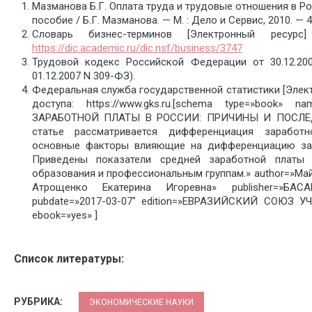
Мазманова Б.Г. Оплата труда и трудовые отношения в Рос
пособие / Б.Г. Мазманова. — М. : Дело и Сервис, 2010. — 4
Словарь бизнес-терминов [Электронный ресур
https://dic.academic.ru/dic.nsf/business/3747
Трудовой кодекс Российской Федерации от 30.12.20
01.12.2007 N 309-ФЗ).
Федеральная служба государственной статистики [Элек
доступа: https://www.gks.ru.[schema type=»book»
ЗАРАБОТНОЙ ПЛАТЫ В РОССИИ: ПРИЧИНЫ И ПОСЛЕДСТ
статье рассматривается дифференциация заработ
основные факторы влияющие на дифференциацию зар
Приведены показатели средней заработной платы
образования и профессиональным группам.» author=»Ма
Атрощенко Екатерина Игоревна» publisher=»БА
pubdate=»2017-03-07″ edition=»ЕВРАЗИЙСКИЙ СОЮЗ УЧЕ
ebook=»yes» ]
Список литературы:
РУБРИКА:
ЭКОНОМИЧЕСКИЕ НАУКИ