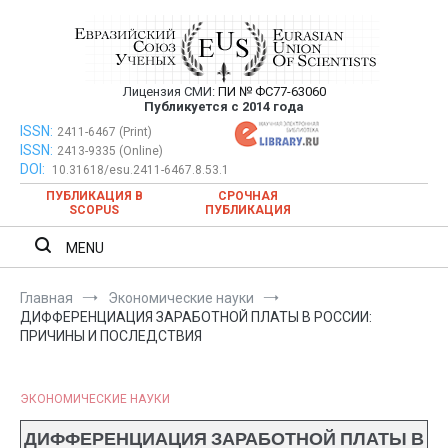
Перейти
к
содержимому
Лицензия СМИ:
ПИ № ФС77-63060
Евразийский Союз Ученых —
Публикуется с 2014 года
публикация научных статей в
ISSN:
Евразийский Союз Ученых — публикация научных статей в
2411-6467 (Print)
ISSN:
2413-9335 (Online)
ежемесячном научном журнале
ежемесячном научном журнале
DOI:
10.31618/esu.2411-6467.8.53.1
ПУБЛИКАЦИЯ В
СРОЧНАЯ
SCOPUS
ПУБЛИКАЦИЯ
MENU
Главная
Экономические науки
ДИФФЕРЕНЦИАЦИЯ ЗАРАБОТНОЙ ПЛАТЫ В РОССИИ:
ПРИЧИНЫ И ПОСЛЕДСТВИЯ
ЭКОНОМИЧЕСКИЕ НАУКИ
ДИФФЕРЕНЦИАЦИЯ ЗАРАБОТНОЙ ПЛАТЫ В