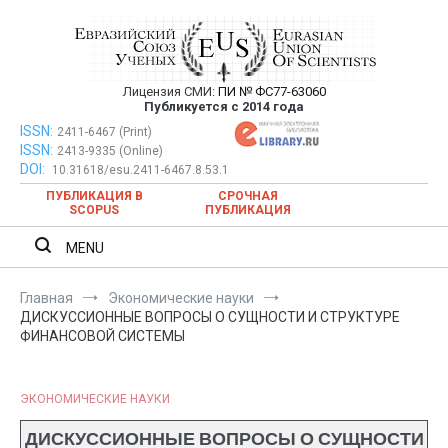
Перейти
к
содержимому
Лицензия СМИ:
ПИ № ФС77-63060
Евразийский Союз Ученых —
Публикуется с 2014 года
публикация научных статей в
ISSN:
Евразийский Союз Ученых — публикация научных статей в
2411-6467 (Print)
ISSN:
2413-9335 (Online)
ежемесячном научном журнале
ежемесячном научном журнале
DOI:
10.31618/esu.2411-6467.8.53.1
ПУБЛИКАЦИЯ В
СРОЧНАЯ
SCOPUS
ПУБЛИКАЦИЯ
MENU
Главная
Экономические науки
ДИСКУССИОННЫЕ ВОПРОСЫ О СУЩНОСТИ И СТРУКТУРЕ
ФИНАНСОВОЙ СИСТЕМЫ
ЭКОНОМИЧЕСКИЕ НАУКИ
ДИСКУССИОННЫЕ ВОПРОСЫ О СУЩНОСТИ