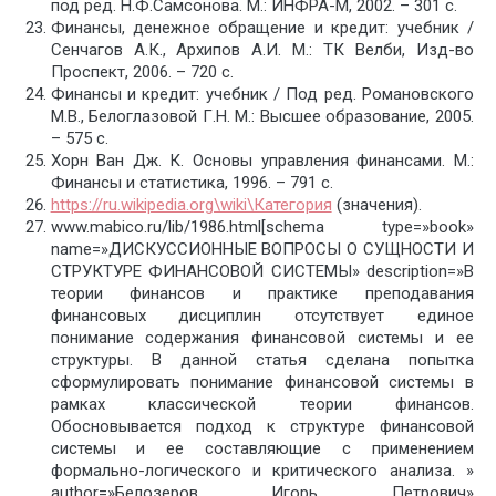
под ред. Н.Ф.Самсонова. М.: ИНФРА-М, 2002. – 301 с.
Финансы, денежное обращение и кредит: учебник /
Сенчагов А.К., Архипов А.И. М.: ТК Велби, Изд-во
Проспект, 2006. – 720 с.
Финансы и кредит: учебник / Под ред. Романовского
М.В., Белоглазовой Г.Н. М.: Высшее образование, 2005.
– 575 с.
Хорн Ван Дж. К. Основы управления финансами. М.:
Финансы и статистика, 1996. – 791 с.
https://ru.wikipedia.org\wiki\Категория
(значения).
www.mabico.ru/lib/1986.html[schema type=»book»
name=»ДИСКУССИОННЫЕ ВОПРОСЫ О СУЩНОСТИ И
СТРУКТУРЕ ФИНАНСОВОЙ СИСТЕМЫ» description=»В
теории финансов и практике преподавания
финансовых дисциплин отсутствует единое
понимание содержания финансовой системы и ее
структуры. В данной статья сделана попытка
сформулировать понимание финансовой системы в
рамках классической теории финансов.
Обосновывается подход к структуре финансовой
системы и ее составляющие с применением
формально-логического и критического анализа. »
author=»Белозеров Игорь Петрович»