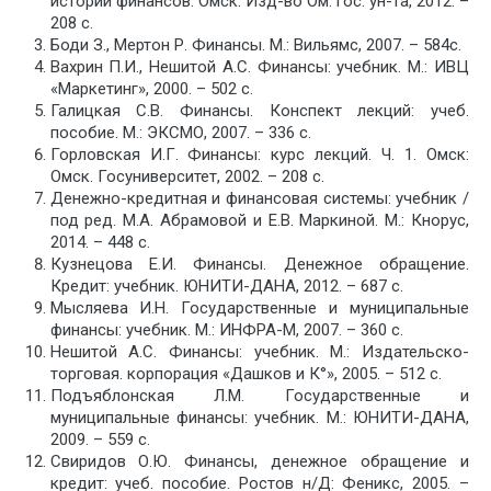
истории финансов. Омск: Изд-во Ом. гос. ун-та, 2012. –
208 с.
Боди З., Мертон Р. Финансы. М.: Вильямс, 2007. – 584с.
Вахрин П.И., Нешитой А.С. Финансы: учебник. М.: ИВЦ
«Маркетинг», 2000. – 502 с.
Галицкая С.В. Финансы. Конспект лекций: учеб.
пособие. М.: ЭКСМО, 2007. – 336 с.
Горловская И.Г. Финансы: курс лекций. Ч. 1. Омск:
Омск. Госуниверситет, 2002. – 208 с.
Денежно-кредитная и финансовая системы: учебник /
под ред. М.А. Абрамовой и Е.В. Маркиной. М.: Кнорус,
2014. – 448 с.
Кузнецова Е.И. Финансы. Денежное обращение.
Кредит: учебник. ЮНИТИ-ДАНА, 2012. – 687 с.
Мысляева И.Н. Государственные и муниципальные
финансы: учебник. М.: ИНФРА-М, 2007. – 360 с.
Нешитой А.С. Финансы: учебник. М.: Издательско-
торговая. корпорация «Дашков и К°», 2005. – 512 с.
Подъяблонская Л.М. Государственные и
муниципальные финансы: учебник. М.: ЮНИТИ-ДАНА,
2009. – 559 с.
Свиридов О.Ю. Финансы, денежное обращение и
кредит: учеб. пособие. Ростов н/Д: Феникс, 2005. –