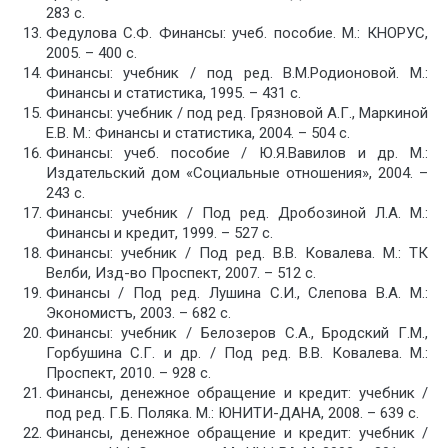
283 с.
Федулова С.Ф. Финансы: учеб. пособие. М.: КНОРУС,
2005. – 400 с.
Финансы: учебник / под ред. В.М.Родионовой. М.:
Финансы и статистика, 1995. – 431 с.
Финансы: учебник / под ред. Грязновой А.Г., Маркиной
Е.В. М.: Финансы и статистика, 2004. – 504 с.
Финансы: учеб. пособие / Ю.Я.Вавилов и др. М.:
Издательский дом «Социальные отношения», 2004. –
243 с.
Финансы: учебник / Под ред. Дробозиной Л.А. М.:
Финансы и кредит, 1999. – 527 с.
Финансы: учебник / Под ред. В.В. Ковалева. М.: ТК
Велби, Изд-во Проспект, 2007. – 512 с.
Финансы / Под ред. Лушина С.И., Слепова В.А. М.:
Экономистъ, 2003. – 682 с.
Финансы: учебник / Белозеров С.А., Бродский Г.М.,
Горбушина С.Г. и др. / Под ред. В.В. Ковалева. М.:
Проспект, 2010. – 928 с.
Финансы, денежное обращение и кредит: учебник /
под ред. Г.Б. Поляка. М.: ЮНИТИ-ДАНА, 2008. – 639 с.
Финансы, денежное обращение и кредит: учебник /