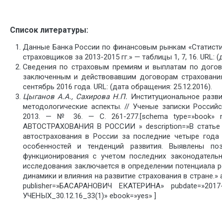
Список литературы:
Данные Банка России по финансовым рынкам «Статисти
страховщиков за 2013-2015 гг.» — таблицы 1, 7, 16. URL: (
Сведения по страховым премиям и выплатам по догов
заключенным и действовавшим договорам страхования
сентябрь 2016 года. URL: (дата обращения: 25.12.2016).
Цыганов А.А., Сахирова Н.П.
Институциональное развит
методологические аспекты. // Ученые записки Россий
2013. — № 36. — С. 261-277.[schema type=»boo
АВТОСТРАХОВАНИЯ В РОССИИ » description=»В статье
автострахования в России за последние четыре года 
особенностей и тенденций развития. Выявлены по
функционирования с учетом последних законодательн
исследования заключается в определении потенциала р
динамики и влияния на развитие страхования в стране.
publisher=»БАСАРАНОВИЧ ЕКАТЕРИНА» pubdate=»201
УЧЕНЫХ_30.12.16_33(1)» ebook=»yes» ]