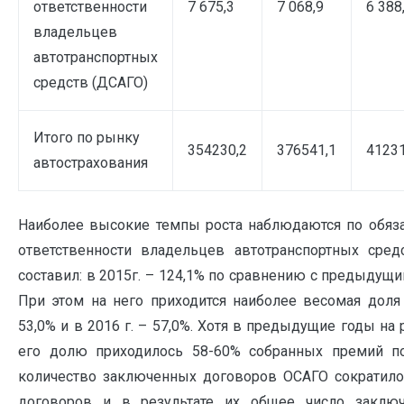
ответственности
7 675,3
7 068,9
6 388
владельцев
автотранспортных
средств (ДСАГО)
Итого по рынку
354230,2
376541,1
41231
автострахования
Наиболее высокие темпы роста наблюдаются по обяз
ответственности владельцев автотранспортных сред
составил: в 2015г. – 124,1% по сравнению с предыдущим 
При этом на него приходится наиболее весомая доля 
53,0% и в 2016 г. – 57,0%. Хотя в предыдущие годы н
его долю приходилось 58-60% собранных премий п
количество заключенных договоров ОСАГО сократилось
договоров и в результате их общее число заклю