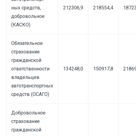
ных средств,
212306,9
218554,4
18723
добровольное
(КАСКО)
Обязательное
страхование
гражданской
ответственности
134248,0
150917,8
21869
владельцев
автотранспортных
средств (ОСАГО)
Добровольное
страхование
гражданской