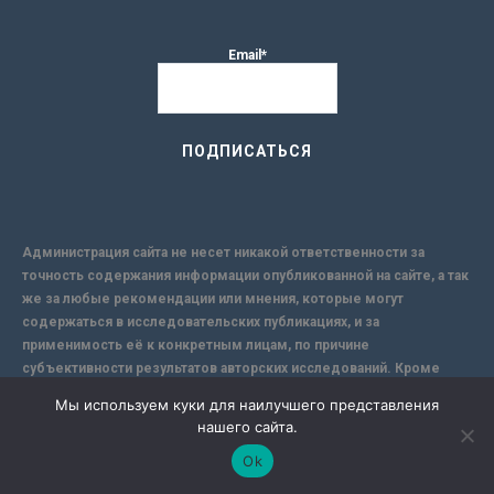
Email*
Администрация сайта не несет никакой ответственности за
точность содержания информации опубликованной на сайте, а так
же за любые рекомендации или мнения, которые могут
содержаться в исследовательских публикациях, и за
применимость её к конкретным лицам, по причине
субъективности результатов авторских исследований. Кроме
того, поскольку интернет не обеспечивает в полной мере
Мы используем куки для наилучшего представления
надежной защиты информации, Сайт не несет ответственности за
нашего сайта.
информацию, присылаемую через интернет.
Ok
-->