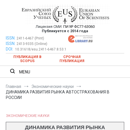
Перейти
к
содержимому
Лицензия СМИ:
ПИ № ФС77-63060
Евразийский Союз Ученых —
Публикуется с 2014 года
публикация научных статей в
ISSN:
Евразийский Союз Ученых — публикация научных статей в
2411-6467 (Print)
ISSN:
2413-9335 (Online)
ежемесячном научном журнале
ежемесячном научном журнале
DOI:
10.31618/esu.2411-6467.8.53.1
ПУБЛИКАЦИЯ В
СРОЧНАЯ
SCOPUS
ПУБЛИКАЦИЯ
MENU
Главная
Экономические науки
ДИНАМИКА РАЗВИТИЯ РЫНКА АВТОСТРАХОВАНИЯ В
РОССИИ
ЭКОНОМИЧЕСКИЕ НАУКИ
ДИНАМИКА РАЗВИТИЯ РЫНКА