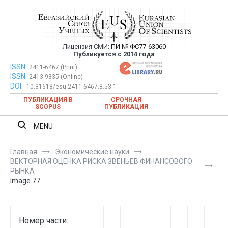
Перейти
к
содержимому
Лицензия СМИ:
ПИ № ФС77-63060
Евразийский Союз Ученых —
Публикуется с 2014 года
публикация научных статей в
ISSN:
Евразийский Союз Ученых — публикация научных статей в
2411-6467 (Print)
ISSN:
2413-9335 (Online)
ежемесячном научном журнале
ежемесячном научном журнале
DOI:
10.31618/esu.2411-6467.8.53.1
ПУБЛИКАЦИЯ В
СРОЧНАЯ
SCOPUS
ПУБЛИКАЦИЯ
MENU
Главная
Экономические науки
ВЕКТОРНАЯ ОЦЕНКА РИСКА ЗВЕНЬЕВ ФИНАНСОВОГО
РЫНКА
Image 77
Номер части: