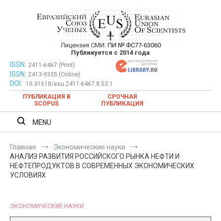
Перейти
к
содержимому
Лицензия СМИ:
ПИ № ФС77-63060
Евразийский Союз Ученых —
Публикуется с 2014 года
публикация научных статей в
ISSN:
Евразийский Союз Ученых — публикация научных статей в
2411-6467 (Print)
ISSN:
2413-9335 (Online)
ежемесячном научном журнале
ежемесячном научном журнале
DOI:
10.31618/esu.2411-6467.8.53.1
ПУБЛИКАЦИЯ В
СРОЧНАЯ
SCOPUS
ПУБЛИКАЦИЯ
MENU
Главная
Экономические науки
АНАЛИЗ РАЗВИТИЯ РОССИЙСКОГО РЫНКА НЕФТИ И
НЕФТЕПРОДУКТОВ В СОВРЕМЕННЫХ ЭКОНОМИЧЕСКИХ
УСЛОВИЯХ
ЭКОНОМИЧЕСКИЕ НАУКИ