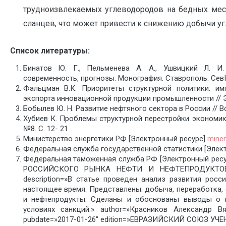
трудноизвлекаемых углеводородов на бедных мест
сланцев, что может привести к снижению добычи уг
Список литературы:
Бинатов Ю. Г., Пельменева А. А., Ушвицкий Л. И.
современность, прогнозы: Монография. Ставрополь: СевК
Фальцман В.К. Приоритеты структурной политики: им
экспорта инновационной продукции промышленности // ЭК
Бобылев Ю. Н. Развитие нефтяного сектора в России // В
Хубиев К. Проблемы структурной перестройки экономик
№8. С. 12- 21
Министерство энергетики РФ [Электронный ресурс]
minen
Федеральная служба государственной статистики [Элек
Федеральная таможенная служба РФ [Электронный рес
РОССИЙСКОГО РЫНКА НЕФТИ И НЕФТЕПРОДУКТО
description=»В статье проведен анализ развития росс
настоящее время. Представлены: добыча, переработка, 
и нефтепродукты. Сделаны и обоснованы выводы о п
условиях санкций.» author=»Красников Александр В
pubdate=»2017-01-26″ edition=»ЕВРАЗИЙСКИЙ СОЮЗ УЧЕНЫ