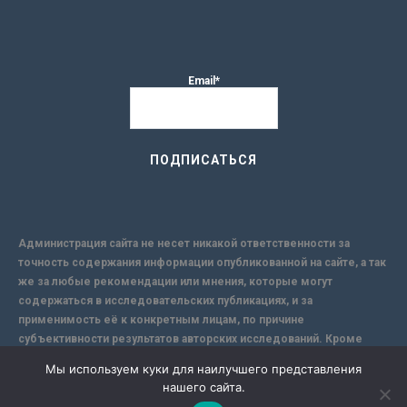
Email*
Администрация сайта не несет никакой ответственности за
точность содержания информации опубликованной на сайте, а так
же за любые рекомендации или мнения, которые могут
содержаться в исследовательских публикациях, и за
применимость её к конкретным лицам, по причине
субъективности результатов авторских исследований. Кроме
того, поскольку интернет не обеспечивает в полной мере
Мы используем куки для наилучшего представления
надежной защиты информации, Сайт не несет ответственности за
нашего сайта.
информацию, присылаемую через интернет.