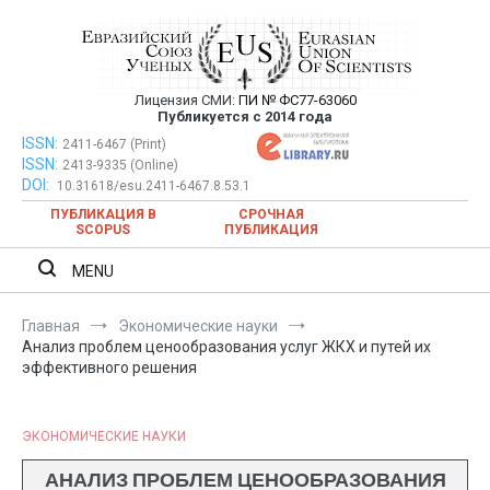
Перейти
к
содержимому
Лицензия СМИ:
ПИ № ФС77-63060
Евразийский Союз Ученых —
Публикуется с 2014 года
публикация научных статей в
ISSN:
Евразийский Союз Ученых — публикация научных статей в
2411-6467 (Print)
ISSN:
2413-9335 (Online)
ежемесячном научном журнале
ежемесячном научном журнале
DOI:
10.31618/esu.2411-6467.8.53.1
ПУБЛИКАЦИЯ В
СРОЧНАЯ
SCOPUS
ПУБЛИКАЦИЯ
MENU
Главная
Экономические науки
Анализ проблем ценообразования услуг ЖКХ и путей их
эффективного решения
ЭКОНОМИЧЕСКИЕ НАУКИ
АНАЛИЗ ПРОБЛЕМ ЦЕНООБРАЗОВАНИЯ