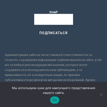
Email*
Администрация сайта не несет никакой ответственности за
точность содержания информации опубликованной на сайте, а так
же за любые рекомендации или мнения, которые могут
содержаться в исследовательских публикациях, и за
применимость её к конкретным лицам, по причине
субъективности результатов авторских исследований. Кроме
того, поскольку интернет не обеспечивает в полной мере
Мы используем куки для наилучшего представления
надежной защиты информации, Сайт не несет ответственности за
нашего сайта.
информацию, присылаемую через интернет.
Ok
-->