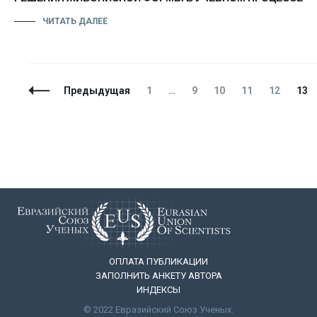
ЧИТАТЬ ДАЛЕЕ
Навигация
Страница
Страница
Страница
Страница
Страница
Стр
Предыдущая
1
…
9
10
11
12
13
по
записям
ОПЛАТА ПУБЛИКАЦИИ
ЗАПОЛНИТЬ АНКЕТУ АВТОРА
ИНДЕКСЫ
© 2022 Евразийский Союз Ученых.