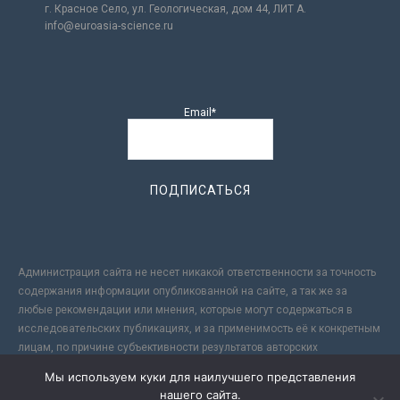
г. Красное Село, ул. Геологическая, дом 44, ЛИТ А.
info@euroasia-science.ru
Email*
Администрация сайта не несет никакой ответственности за точность
содержания информации опубликованной на сайте, а так же за
любые рекомендации или мнения, которые могут содержаться в
исследовательских публикациях, и за применимость её к конкретным
лицам, по причине субъективности результатов авторских
исследований. Кроме того, поскольку интернет не обеспечивает в
Мы используем куки для наилучшего представления
полной мере надежной защиты информации, Сайт не несет
нашего сайта.