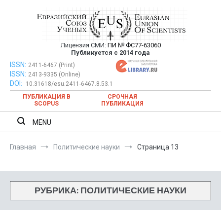
Перейти
к
содержимому
Лицензия СМИ:
ПИ № ФС77-63060
Евразийский Союз Ученых —
Публикуется с 2014 года
публикация научных статей в
ISSN:
Евразийский Союз Ученых — публикация научных статей в
2411-6467 (Print)
ISSN:
2413-9335 (Online)
ежемесячном научном журнале
ежемесячном научном журнале
DOI:
10.31618/esu.2411-6467.8.53.1
ПУБЛИКАЦИЯ В
СРОЧНАЯ
SCOPUS
ПУБЛИКАЦИЯ
MENU
Главная
Политические науки
Страница 13
РУБРИКА:
ПОЛИТИЧЕСКИЕ НАУКИ