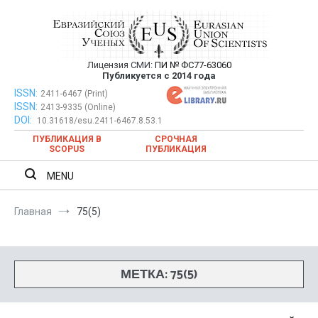
Перейти
к
содержимому
Лицензия СМИ:
ПИ № ФС77-63060
Евразийский Союз Ученых —
Публикуется с 2014 года
публикация научных статей в
ISSN:
Евразийский Союз Ученых — публикация научных статей в
2411-6467 (Print)
ISSN:
2413-9335 (Online)
ежемесячном научном журнале
ежемесячном научном журнале
DOI:
10.31618/esu.2411-6467.8.53.1
ПУБЛИКАЦИЯ В
СРОЧНАЯ
SCOPUS
ПУБЛИКАЦИЯ
MENU
Главная
75(5)
МЕТКА:
75(5)