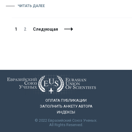
ЧИТАТЬ ДАЛЕЕ
Навигация
Страница
Страница
1
2
Следующая
по
записям
ОПЛАТА ПУБЛИКАЦИИ
ЗАПОЛНИТЬ АНКЕТУ АВТОРА
ИНДЕКСЫ
© 2022 Евразийский Союз Ученых.
All Rights Reserved.