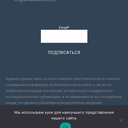
info@euroasia-science.ru
Email*
Администрация сайта не несет никакой ответственности за точность
содержания информации опубликованной на сайте, а так же за
любые рекомендации или мнения, которые могут содержаться в
исследовательских публикациях, и за применимость её к конкретным
лицам, по причине субъективности результатов авторских
исследований. Кроме того, поскольку интернет не обеспечивает в
Мы используем куки для наилучшего представления
полной мере надежной защиты информации, Сайт не несет
нашего сайта.
ответственности за информацию, присылаемую через интернет.
Ok