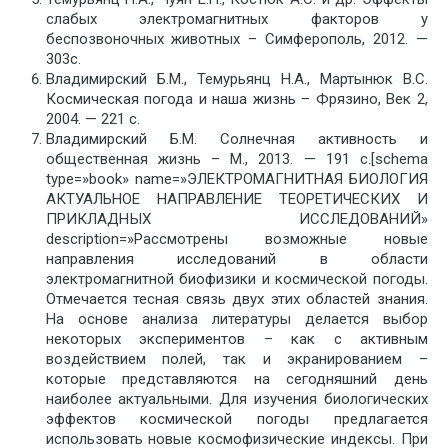
слабых электромагнитных факторов у
беспозвоночных животных – Симферополь, 2012. —
303с.
Владимирский Б.М., Темурьянц Н.А., Мартынюк В.С.
Космическая погода и наша жизнь – Фрязино, Век 2,
2004. — 221 с.
Владимирский Б.М. Солнечная активность и
общественная жизнь – М., 2013. — 191 с.[schema
type=»book» name=»ЭЛЕКТРОМАГНИТНАЯ БИОЛОГИЯ
АКТУАЛЬНОЕ НАПРАВЛЕНИЕ ТЕОРЕТИЧЕСКИХ И
ПРИКЛАДНЫХ ИССЛЕДОВАНИЙ»
description=»Рассмотрены возможные новые
направления исследований в области
электромагнитной биофизики и космической погоды.
Отмечается тесная связь двух этих областей знания.
На основе анализа литературы делается выбор
некоторых экспериментов – как с активным
воздействием полей, так и экранированием –
которые представляются на сегодняшний день
наиболее актуальными. Для изучения биологических
эффектов космической погоды предлагается
использовать новые космофизические индексы. При