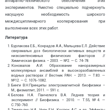
аппаратно-технического обеспечения этих
экспериментов. Уместно специально подчеркнуть
насущную необходимость широкого
междисциплинарного кооперирования при
выполнении всех этих работ.
Литература
Бурлакова Е.Б., Конрадов А.А., Мальцева Е.Л. Действие
сверхмалых доз биологически активных веществ и
низкоинтенсивных физических факторов //
Химическая физика. – 2003. — №2. — С. 74-78.
Коновалов А.И. Образование наноразмерных
молекулярных ансамблей в высокоразбавленных
водных растворах // Вестник РАН. – 2013. — Т.83. —
№12. — С. 1076-1082.
Бинги В.Н.Принципы электромагнитной биофизики –
М., физматлит, 2011. — 591 с.
Белова Н.А. Панчелюга В.А. Леднев теория и
эксперимент // Биофизика. – 2010. — Т.55, №4. —
С.750-760.
Темурьянц Н.А., Чуян Е.Н., Костюк А.С. и др. Эффекты