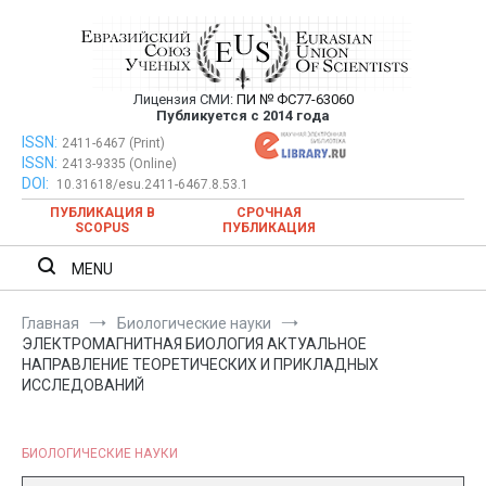
Перейти
к
содержимому
Лицензия СМИ:
ПИ № ФС77-63060
Евразийский Союз Ученых —
Публикуется с 2014 года
публикация научных статей в
ISSN:
Евразийский Союз Ученых — публикация научных статей в
2411-6467 (Print)
ISSN:
2413-9335 (Online)
ежемесячном научном журнале
ежемесячном научном журнале
DOI:
10.31618/esu.2411-6467.8.53.1
ПУБЛИКАЦИЯ В
СРОЧНАЯ
SCOPUS
ПУБЛИКАЦИЯ
MENU
Главная
Биологические науки
ЭЛЕКТРОМАГНИТНАЯ БИОЛОГИЯ АКТУАЛЬНОЕ
НАПРАВЛЕНИЕ ТЕОРЕТИЧЕСКИХ И ПРИКЛАДНЫХ
ИССЛЕДОВАНИЙ
БИОЛОГИЧЕСКИЕ НАУКИ