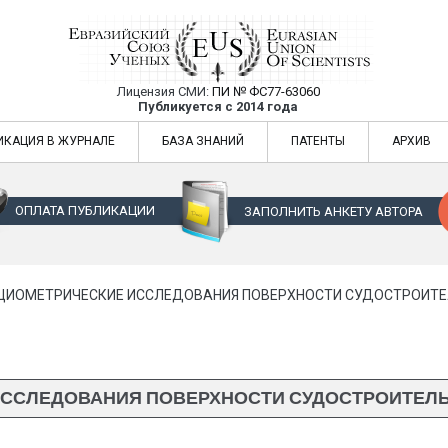
Лицензия СМИ:
ПИ № ФС77-63060
Евразийский Союз Ученых — публикация
Публикуется с 2014 года
жур
Евразийский Союз Ученых — публикация научных статей в ежемес
ИКАЦИЯ В ЖУРНАЛЕ
БАЗА ЗНАНИЙ
ПАТЕНТЫ
АРХИВ
ОПЛАТА ПУБЛИКАЦИИ
ЗАПОЛНИТЬ АНКЕТУ АВТОРА
ИОМЕТРИЧЕСКИЕ ИССЛЕДОВАНИЯ ПОВЕРХНОСТИ СУДОСТРОИТЕЛ
СЛЕДОВАНИЯ ПОВЕРХНОСТИ СУДОСТРОИТЕЛЬН