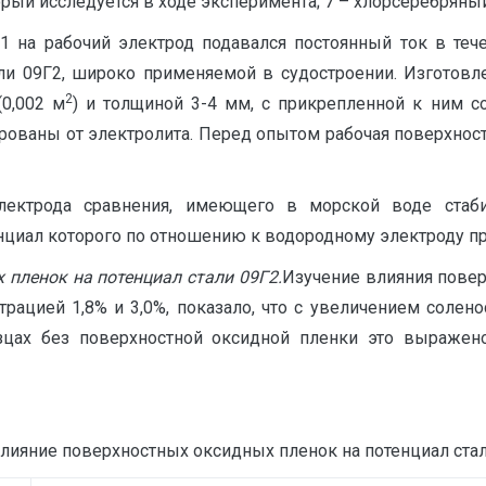
орый исследуется в ходе эксперимента; 7 – хлорсеребряны
 на рабочий электрод подавался постоянный ток в тече
тали 09Г2, широко применяемой в судостроении. Изготов
2
0,002 м
) и толщиной 3-4 мм, с прикрепленной к ним с
ированы от электролита. Перед опытом рабочая поверхнос
электрода сравнения, имеющего в морской воде ста
енциал которого по отношению к водородному электроду пр
 пленок на потенциал стали 09Г2.
Изучение влияния повер
трацией 1,8% и 3,0%, показало, что с увеличением солен
азцах без поверхностной оксидной пленки это выраже
е поверхностных оксидных пленок на потенциал стал