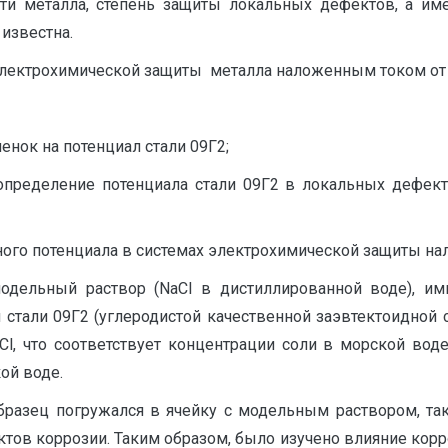
и металла, степень защиты локальных дефектов, а име
 известна.
электрохимической защиты металла наложенным током от
нок на потенциал стали 09Г2;
пределение потенциала стали 09Г2 в локальных дефекта
ного потенциала в системах электрохимической защиты н
одельный раствор (NaCl в дистиллированной воде), и
стали 09Г2 (углеродистой качественной заэвтектоидной 
l, что соответствует концентрации соли в морской воде
ой воде.
бразец погружался в ячейку с модельным раствором, т
ов коррозии. Таким образом, было изучено влияние корро