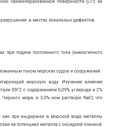
нно свежеобразованной поверхности (СП) их
 разрушения в местах локальных дефектов.
х при подаче постоянного тока (аналогичного
аложенным током морских судов и сооружений.
митирующий морскую воду. Изучение влияния
стали 09Г2 с содержанием 0,09% углерода и 2%
 Черного моря, и 3,0%-ном растворе NaCl, что
ак как при выдержке в морской воде металлы
зии на потенциал металла с оксидной пленкой.