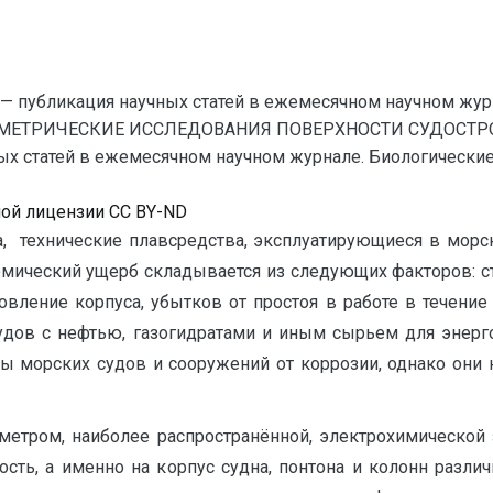
— публикация научных статей в ежемесячном научном жур
МЕТРИЧЕСКИЕ ИССЛЕДОВАНИЯ ПОВЕРХНОСТИ СУДОСТРОИ
 статей в ежемесячном научном журнале. Биологические нау
ной лицензии CC BY-ND
а, технические плавсредства, эксплуатирующиеся в мор
мический ущерб складывается из следующих факторов: с
новление корпуса, убытков от простоя в работе в течение
судов с нефтью, газогидратами и иным сырьем для энерг
ы морских судов и сооружений от коррозии, однако они 
метром, наиболее распространённой, электрохимической
ость, а именно на корпус судна, понтона и колонн разл