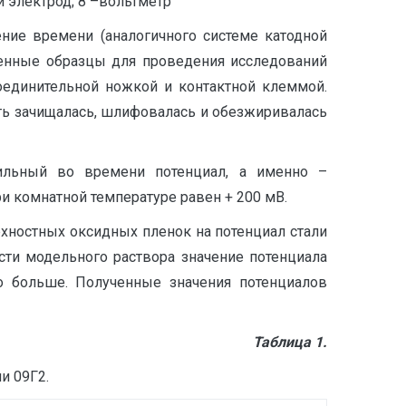
й электрод; 8 –вольтметр
ние времени (аналогичного системе катодной
ленные образцы для проведения исследований
оединительной ножкой и контактной клеммой.
ть зачищалась, шлифовалась и обезжиривалась
бильный во времени потенциал, а именно –
и комнатной температуре равен + 200 мВ.
хностных оксидных пленок на потенциал стали
ости модельного раствора значение потенциала
но больше. Полученные значения потенциалов
Таблица 1.
и 09Г2.