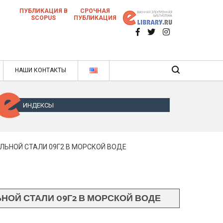
ПУБЛИКАЦИЯ В
СРОЧНАЯ
SCOPUS
ПУБЛИКАЦИЯ
 научных статей в ежемесячном научном
нале
ячном научном журнале
НАШИ КОНТАКТЫ
ИНДЕКСЫ
ЬНОЙ СТАЛИ 09Г2 В МОРСКОЙ ВОДЕ
ОЙ СТАЛИ 09Г2 В МОРСКОЙ ВОДЕ