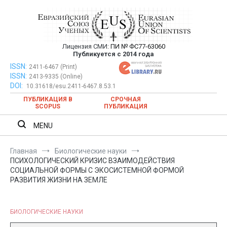
Перейти
к
содержимому
Лицензия СМИ:
ПИ № ФС77-63060
Евразийский Союз Ученых —
Публикуется с 2014 года
публикация научных статей в
ISSN:
Евразийский Союз Ученых — публикация научных статей в
2411-6467 (Print)
ISSN:
2413-9335 (Online)
ежемесячном научном журнале
ежемесячном научном журнале
DOI:
10.31618/esu.2411-6467.8.53.1
ПУБЛИКАЦИЯ В
СРОЧНАЯ
SCOPUS
ПУБЛИКАЦИЯ
MENU
Главная
Биологические науки
ПСИХОЛОГИЧЕСКИЙ КРИЗИС ВЗАИМОДЕЙСТВИЯ
СОЦИАЛЬНОЙ ФОРМЫ С ЭКОСИСТЕМНОЙ ФОРМОЙ
РАЗВИТИЯ ЖИЗНИ НА ЗЕМЛЕ
БИОЛОГИЧЕСКИЕ НАУКИ