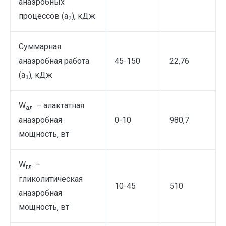
анаэробных
процессов (а
), кДж
2
Суммарная
анаэробная работа
45-150
22,76
(а
), кДж
3
W
. – алактатная
ал
анаэробная
0-10
980,7
мощность, вт
W
. –
гл
гликолитическая
10-45
510
анаэробная
мощность, вт