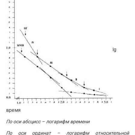
lg
время
По оси абсцисс – логарифм времени
По оси ординат – логарифм относительной