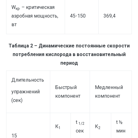
W
. – критическая
кр
аэробная мощность,
45-150
369,4
вт
Таблица 2 – Динамические постоянные скорости
потребления кислорода в восстановительный
период
Длительность
Быстрый
Медленный
упражнений
компонент
компонент
(сек)
t
t ½
1/2
К
К
1
2
сек
мин
15