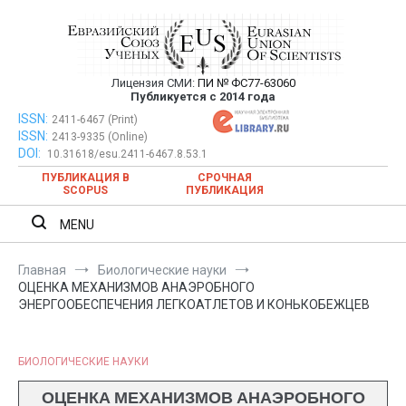
Перейти
к
содержимому
Лицензия СМИ:
ПИ № ФС77-63060
Евразийский Союз Ученых —
Публикуется с 2014 года
публикация научных статей в
ISSN:
Евразийский Союз Ученых — публикация научных статей в
2411-6467 (Print)
ISSN:
2413-9335 (Online)
ежемесячном научном журнале
ежемесячном научном журнале
DOI:
10.31618/esu.2411-6467.8.53.1
ПУБЛИКАЦИЯ В
СРОЧНАЯ
SCOPUS
ПУБЛИКАЦИЯ
MENU
Главная
Биологические науки
ОЦЕНКА МЕХАНИЗМОВ АНАЭРОБНОГО
ЭНЕРГООБЕСПЕЧЕНИЯ ЛЕГКОАТЛЕТОВ И КОНЬКОБЕЖЦЕВ
БИОЛОГИЧЕСКИЕ НАУКИ
ОЦЕНКА МЕХАНИЗМОВ АНАЭРОБНОГО