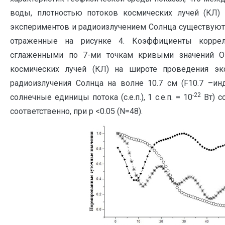
воды, плотностью потоков космических лучей (КЛ)
экспериментов и радиоизлучением Солнца существуют
отраженные на рисунке 4. Коэффициенты корр
сглаженными по 7-ми точкам кривыми значений ОП
космических лучей (КЛ) на широте проведения эк
радиоизлучения Солнца на волне 10.7 см (F10.7 –инд
-22
солнечные единицы потока (с.е.п.), 1 с.е.п. = 10
Вт) со
соответственно, при p <0.05 (N=48).