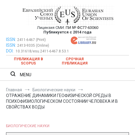
Перейти
к
содержимому
Лицензия СМИ:
ПИ № ФС77-63060
Евразийский Союз Ученых —
Публикуется с 2014 года
публикация научных статей в
ISSN:
Евразийский Союз Ученых — публикация научных статей в
2411-6467 (Print)
ISSN:
2413-9335 (Online)
ежемесячном научном журнале
ежемесячном научном журнале
DOI:
10.31618/esu.2411-6467.8.53.1
ПУБЛИКАЦИЯ В
СРОЧНАЯ
SCOPUS
ПУБЛИКАЦИЯ
MENU
Главная
Биологические науки
ОТРАЖЕНИЕ ДИНАМИКИ ГЕОФИЗИЧЕСКОЙ СРЕДЫ В
ПСИХОФИЗИОЛОГИЧЕСКОМ СОСТОЯНИИ ЧЕЛОВЕКА И В
СВОЙСТВАХ ВОДЫ
БИОЛОГИЧЕСКИЕ НАУКИ