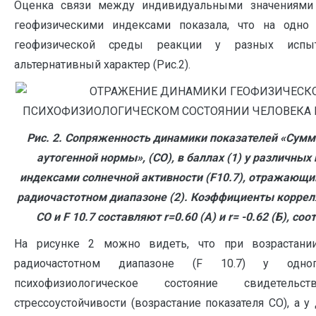
Оценка связи между индивидуальными значениями 
геофизическими индексами показала, что на одно
геофизической среды реакции у разных испы
альтернативный характер (Рис.2).
Рис. 2. Сопряженность динамики показателей
«Су
мм
аутогенной нормы», (СО), в баллах (1) у различных
индексами солнечной активности (
F
10.7), отражающи
радиочастотном диапазоне (2). Коэффициенты корре
СО и
F
10.7 составляют
r
=0.60 (А) и
r
= -0.62 (Б), со
На рисунке 2 можно видеть, что при возрастани
радиочастотном диапазоне (F 10.7) у одно
психофизиологическое состояние свидетел
стрессоустойчивости (возрастание показателя СО), а у 