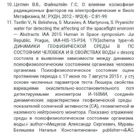
Цетлин В.В., Файнштейн Г.С. О влиянии космофизич
радиационных факторов на электрофизические и биоло
Метафизика, М.: РУДН, 2012.- №2(4).- С.81-99.
Tsetlin V., N. Belisheva, S. Muraviev, A. Martynova, S. Pryanic
water for detecting the affecting of the spaceflight enviro
— Abstracts IAA 2015 Human in Space symposium. Jun
Republic, Prague, IAA-HIS-15-P34, 179.[schema type
ДИНАМИКИ ГЕОФИЗИЧЕСКОЙ СРЕДЫ В ПСИХ
СОСТОЯНИИ ЧЕЛОВЕКА И В СВОЙСТВАХ ВОДЫ » descript
состояла в выявлении зависимости между динамико
психофизиологическим состоянием организма человек
организма. Психофизиологическое состояние оцен
протяжении периода с 17 июня по 7 августа 2015 г. у 
основе численных параметров теста Люшера; свойства
вариациями окислительно-восстановительного п
детектируемыми ионометром И-160МИ, соедин
динамические характеристики геофизической среды
показателей солнечной активности (СА), геомагнитной а
наземного нейтронного монитора. Показано отражение
среды в психофизиологическом состоянии организма
воды.» author=»Мицуков Александр Сергеевич, Муравь
Белишева Наталья Константиновна» publisher=»Б