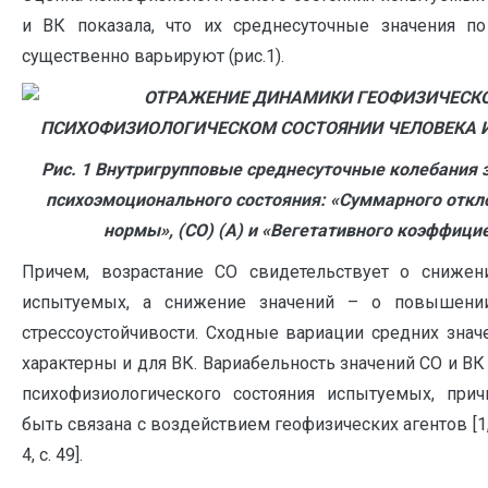
и ВК показала, что их среднесуточные значения 
существенно варьируют (рис.1).
Рис. 1 Внутригрупповые среднесуточные колебания 
психоэмоционального состояния: «Суммарного
откло
нормы», (СО) (А) и «Вегетативного коэффициен
Причем, возрастание СО свидетельствует о снижени
испытуемых, а снижение значений – о повышении
стрессоустойчивости. Сходные вариации средних зна
характерны и для ВК. Вариабельность значений СО и В
психофизиологического состояния испытуемых, при
быть связана с воздействием геофизических агентов [1, с. 1
4, с. 49].