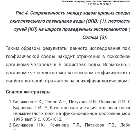
Рис.4. Сопряженность между ходом кривых средн
окислительного потенциала воды (ОПВ) (1), плотност
лучей (КЛ) на широте проведенных экспериментов (
Солнца (3).
Таким образом, результаты данного исследования по
геофизической среды находит отражение в психофизи
организма человека и в свойствах воды. Возможно, 
организме человека является сенсором геофизических 
свойств которой отражается на психофизиологическом 
Список литературы
Белишева Н.К., Попов А.Н., Петухова Н.В., Павлова Л.П., О
Баранова Т.И. // Качественная и количественная оце
геомагнитного поля на функциональное состояние моз
1995, вып.5, с.1005-1012.
Белишева Н.К., Качанова Т.Л., Пятакова Г.В., Леб