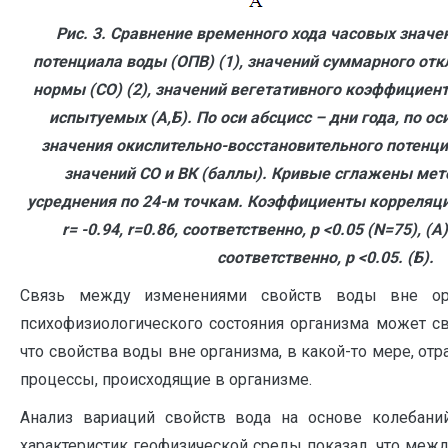
Рис. 3. Сравнение временного хода часовых значе
потенциала воды (ОПВ) (1), значений суммарного отк
нормы (СО) (2), значений вегетативного коэффициента
испытуемых (А,Б). По оси абсцисс – дни года, по о
значения окислительно-восстановительного потенци
значений СО и ВК (баллы). Кривые сглажены ме
усреднения по 24-м точкам. Коэффициенты корреляци
r
= -0.94,
r
=0.86, соответственно,
p
<0.05 (
N
=75), (А
соответственно,
p
<0.05. (Б).
Связь между изменениями свойств воды вне ор
психофизиологического состояния организма может св
что свойства воды вне организма, в какой-то мере, о
процессы, происходящие в организме.
Анализ вариаций свойств вода на основе колебан
характеристик геофизической среды показал, что меж