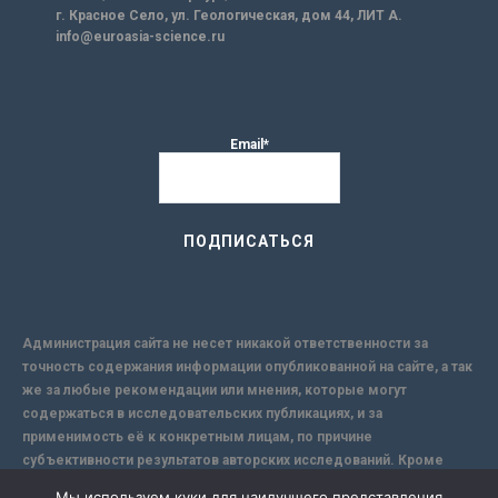
г. Красное Село, ул. Геологическая, дом 44, ЛИТ А.
info@euroasia-science.ru
Email*
Администрация сайта не несет никакой ответственности за
точность содержания информации опубликованной на сайте, а так
же за любые рекомендации или мнения, которые могут
содержаться в исследовательских публикациях, и за
применимость её к конкретным лицам, по причине
субъективности результатов авторских исследований. Кроме
того, поскольку интернет не обеспечивает в полной мере
Мы используем куки для наилучшего представления