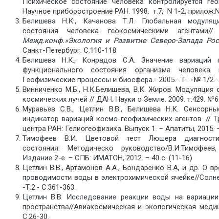
Психическое состояние человека контролируется гео
Научное приборостроение РАН. 1998, т.7, N 1-2, прилож.N1
Белишева Н.К., Качанова Т.Л. Глобальная модуляц
состояния человека геокосмическими агентами/
Межд.конф.»Экология и Развитие Северо-Запада Рос
Санкт-Петербург. С.110-118
Белишева Н.К., Конрадов С.А. Значение вариаций 
функционального состояния организма человека
Геофизические процессы и биосфера.- 2005.- Т. -№ 1/2.- 
Винниченко М.Б., Н.К.Белишева, В.К. Жиров. Модуляция
космических лучей // ДАН. Науки о Земле. 2009. т.429. №6.
Муравьев С.В., Цетлин В.В., Белишева Н.К. Сенсор
индикатор вариаций космо-геофизических агентов. // 
центра РАН: Гелиогеофизика. Выпуск 1. – Апатиты, 2015. —
Тимофеев В.И. Цветовой тест Люшера диагностик
состояния: Методическо руководство/В.И.Тимофее
Издание 2-е. – СПБ: ИМАТОН, 2012. – 40 с. (11-16)
Цетлин В.В., Артамонов А.А., Бондаренко В.А, и др. О 
проводимости воды в электрохимической ячейке//Солне
-Т.2.- С.361-363.
Цетлин В.В. Исследование реакции воды на вариаци
пространства//Авиакосмическая и экологическая медици
С.26-30.