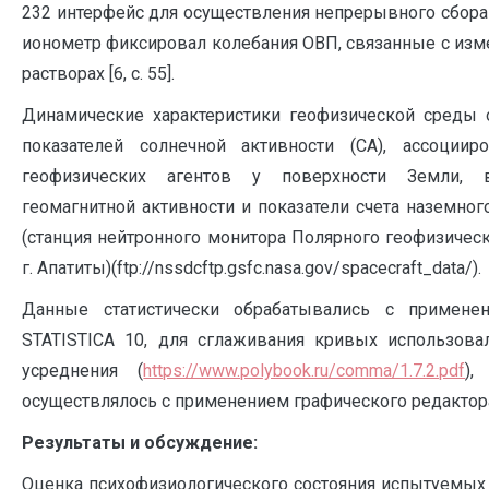
232 интерфейс для осуществления непрерывного сбор
ионометр фиксировал колебания ОВП, связанные с изм
растворах [6, с. 55].
Динамические характеристики геофизической среды 
показателей солнечной активности (СА), ассоции
геофизических агентов у поверхности Земли,
геомагнитной активности и показатели счета наземног
(станция нейтронного монитора Полярного геофизическ
г. Апатиты)(ftp://nssdcftp.gsfc.nasa.gov/spacecraft_data/).
Данные статистически обрабатывались с примене
STATISTICA 10, для сглаживания кривых использова
усреднения (
https://www.polybook.ru/comma/1.7.2.pdf
),
осуществлялось с применением графического редактора
Результаты и обсуждение:
Оценка психофизиологического состояния испытуемых