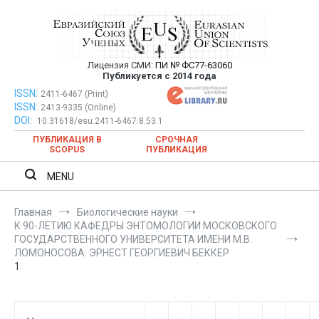
Перейти
к
содержимому
Лицензия СМИ:
ПИ № ФС77-63060
Евразийский Союз Ученых —
Публикуется с 2014 года
публикация научных статей в
ISSN:
Евразийский Союз Ученых — публикация научных статей в
2411-6467 (Print)
ISSN:
2413-9335 (Online)
ежемесячном научном журнале
ежемесячном научном журнале
DOI:
10.31618/esu.2411-6467.8.53.1
ПУБЛИКАЦИЯ В
СРОЧНАЯ
SCOPUS
ПУБЛИКАЦИЯ
MENU
Главная
Биологические науки
К 90-ЛЕТИЮ КАФЕДРЫ ЭНТОМОЛОГИИ МОСКОВСКОГО
ГОСУДАРСТВЕННОГО УНИВЕРСИТЕТА ИМЕНИ М.В.
ЛОМОНОСОВА: ЭРНЕСТ ГЕОРГИЕВИЧ БЕККЕР
1