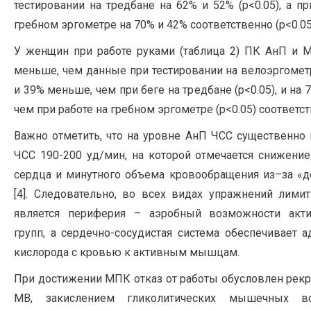
тестировании на тредбане на 62% и 52% (р<0.05), а пр
гребном эргометре на 70% и 42% соответственно (р<0.05
У женщин при работе руками (таблица 2) ПК АнП и 
меньше, чем данные при тестировании на велоэргометре
и 39% меньше, чем при беге на тредбане (р<0.05), и на
чем при работе на гребном эргометре (р<0.05) соответст
Важно отметить, что на уровне АнП ЧСС существенно
ЧСС 190-200 уд/мин, на которой отмечается снижени
сердца и минутного объема кровообращения из–за «д
[4]. Следовательно, во всех видах упражнений лим
является периферия – аэробный возможности ак
групп, а сердечно-сосудистая система обеспечивает 
кислорода с кровью к активным мышцам.
При достижении МПК отказ от работы обусловлен рек
МВ, закислением гликолитических мышечных в