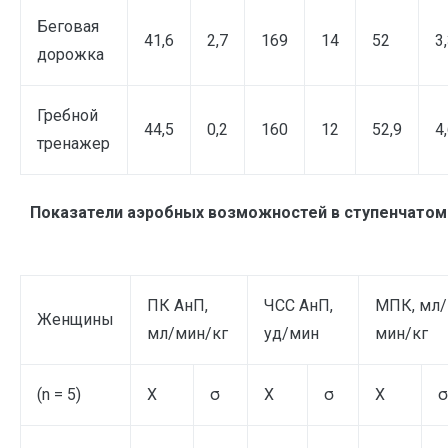
Беговая
41,6
2,7
169
14
52
3
дорожка
Гребной
44,5
0,2
160
12
52,9
4
тренажер
Показатели аэробных возможностей в ступенчатом
ПК АнП,
ЧСС АнП,
МПК, мл/
Женщины
мл/мин/кг
уд/мин
мин/кг
(n = 5)
Х
σ
Х
σ
Х
σ