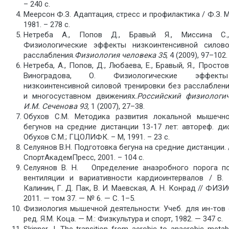
– 240 с.
Меерсон Ф.З. Адаптация, стресс и профилактика / Ф.З. Ме
1981. – 278 с.
Нетреба А., Попов Д., Бравый Я., Миссина С.
Физиологические эффекты низкоинтенсивной силов
расслабления.
Физиология человека 35
, 4 (2009), 97–102.
Нетреба, А., Попов, Д., Любаева, Е., Бравый, Я., Простов
Виноградова, О. Физиологические эффекты
низкоинтенсивной силовой тренировки без расслаблен
и многосуставном движениях
.
Российский физиологи
И.М. Сеченова 93
,
1 (2007), 27–38.
Обухов С.М. Методика развития локальной мышечн
бегунов на средние дистанции 13-17 лет: автореф. дис
Обухов С.М.; ГЦОЛИФК. – М, 1991. – 23 с.
Селуянов В.Н. Подготовка бегуна на средние дистанции. /
СпортАкадемПресс, 2001. – 104 с.
Селуянов В. Н. Определение анаэробного порога п
вентиляции и вариативности кардиоинтервалов / В. 
Калинин, Г. Д. Пак, В. И. Маевская, А. Н. Конрад // Ф
2011. — том 37. — № 6. — С. 1–5.
Физиология мышечной деятельности: Учеб. для ин-тов 
ред. Я.М. Коца. — М.: Физкультура и спорт, 1982. — 347 с.
Skinner J. The transition from aerobic to anaerobic metabo