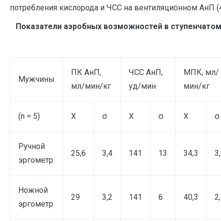
потребления кислорода и ЧСС на вентиляционном АнП (
Показатели аэробных возможностей в ступенчатом
ПК АнП,
ЧСС АнП,
МПК, мл/
Мужчины
мл/мин/кг
уд/мин
мин/кг
(n = 5)
Х
σ
Х
σ
Х
σ
Ручной
25,6
3,4
141
13
34,3
3
эргометр
Ножной
29
3,2
141
6
40,3
2
эргометр