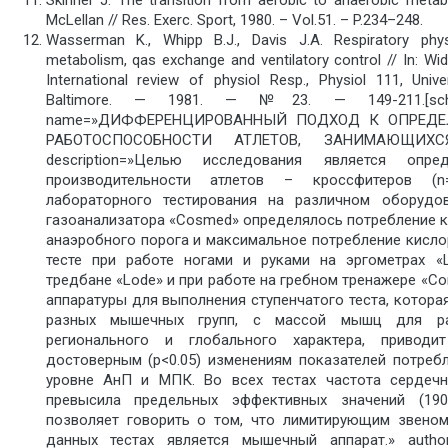
McLellan // Res. Exerc. Sport, 1980. – Vol.51. – P.234–248.
Wasserman K., Whipp B.J., Davis J.A. Respiratory phys
metabolism, qas exchange and ventilatory control // In: W
International review of physiol Resp., Physiol 111, Univ
Baltimore. — 1981. — №23. — 149-211.[sch
name=»ДИФФЕРЕНЦИРОВАННЫЙ ПОДХОД К ОПРЕДЕ
РАБОТОСПОСОБНОСТИ АТЛЕТОВ, ЗАНИМАЮЩИХ
description=»Целью исследования является опре
производительности атлетов – кроссфитеров (
лабораторного тестирования на различном оборуд
газоанализатора «Cosmed» определялось потребление к
анаэробного порога и максимальное потребление кисло
тесте при работе ногами и руками на эргометрах «L
тредбане «Lode» и при работе на гребном тренажере «Co
аппаратуры для выполнения ступенчатого теста, котора
разных мышечных групп, с массой мышц для ра
регионального и глобального характера, приводи
достоверным (р<0.05) изменениям показателей потреб
уровне АнП и МПК. Во всех тестах частота сердеч
превысила предельных эффективных значений (190
позволяет говорить о том, что лимитирующим звеном
данных тестах является мышечный аппарат.» autho