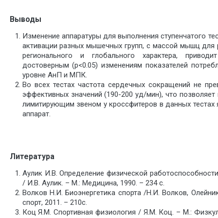
Выводы
Изменение аппаратуры для выполнения ступенчатого тес
активации разных мышечных групп, с массой мышц для 
регионального и глобального характера, приводи
достоверным (р<0.05) изменениям показателей потреб
уровне АнП и МПК.
Во всех тестах частота сердечных сокращений не пр
эффективных значений (190-200 уд/мин), что позволяет 
лимитирующим звеном у кроссфитеров в данных тестах
аппарат.
Литература
Аулик И.В. Определение физической работоспособности 
/ И.В. Аулик. – М.: Медицина, 1990. – 234 с.
Волков Н.И. Биоэнергетика спорта /Н.И. Волков, Олейник
спорт, 2011. – 210с.
Коц Я.М. Спортивная физиология / Я.М. Коц. – М.: Физкул