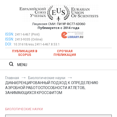
Перейти
к
содержимому
Лицензия СМИ:
ПИ № ФС77-63060
Евразийский Союз Ученых —
Публикуется с 2014 года
публикация научных статей в
ISSN:
Евразийский Союз Ученых — публикация научных статей в
2411-6467 (Print)
ISSN:
2413-9335 (Online)
ежемесячном научном журнале
ежемесячном научном журнале
DOI:
10.31618/esu.2411-6467.8.53.1
ПУБЛИКАЦИЯ В
СРОЧНАЯ
SCOPUS
ПУБЛИКАЦИЯ
MENU
Главная
Биологические науки
ДИФФЕРЕНЦИРОВАННЫЙ ПОДХОД К ОПРЕДЕЛЕНИЮ
АЭРОБНОЙ РАБОТОСПОСОБНОСТИ АТЛЕТОВ,
ЗАНИМАЮЩИХСЯ КРОССФИТОМ
БИОЛОГИЧЕСКИЕ НАУКИ