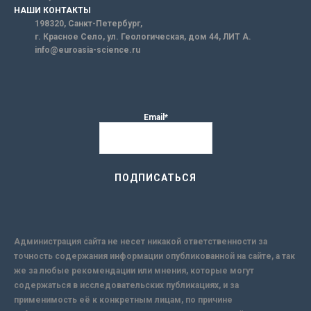
НАШИ КОНТАКТЫ
198320, Санкт-Петербург,
г. Красное Село, ул. Геологическая, дом 44, ЛИТ А.
info@euroasia-science.ru
Email*
Администрация сайта не несет никакой ответственности за
точность содержания информации опубликованной на сайте, а так
же за любые рекомендации или мнения, которые могут
содержаться в исследовательских публикациях, и за
применимость её к конкретным лицам, по причине