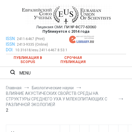
Перейти
к
содержимому
Лицензия СМИ:
ПИ № ФС77-63060
Евразийский Союз Ученых —
Публикуется с 2014 года
публикация научных статей в
ISSN:
Евразийский Союз Ученых — публикация научных статей в
2411-6467 (Print)
ISSN:
2413-9335 (Online)
ежемесячном научном журнале
ежемесячном научном журнале
DOI:
10.31618/esu.2411-6467.8.53.1
ПУБЛИКАЦИЯ В
СРОЧНАЯ
SCOPUS
ПУБЛИКАЦИЯ
MENU
Главная
Биологические науки
ВЛИЯНИЕ АКУСТИЧЕСКИХ СВОЙСТВ СРЕДЫ НА
СТРУКТУРЫ СРЕДНЕГО УХА У МЛЕКОПИТАЮЩИХ С
РАЗЛИЧНОЙ ЭКОЛОГИЕЙ
2