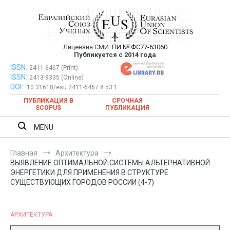
Перейти
к
содержимому
Лицензия СМИ:
ПИ № ФС77-63060
Евразийский Союз Ученых —
Публикуется с 2014 года
публикация научных статей в
ISSN:
Евразийский Союз Ученых — публикация научных статей в
2411-6467 (Print)
ISSN:
2413-9335 (Online)
ежемесячном научном журнале
ежемесячном научном журнале
DOI:
10.31618/esu.2411-6467.8.53.1
ПУБЛИКАЦИЯ В
СРОЧНАЯ
SCOPUS
ПУБЛИКАЦИЯ
MENU
Главная
Архитектура
ВЫЯВЛЕНИЕ ОПТИМАЛЬНОЙ СИСТЕМЫ АЛЬТЕРНАТИВНОЙ
ЭНЕРГЕТИКИ ДЛЯ ПРИМЕНЕНИЯ В СТРУКТУРЕ
СУЩЕСТВУЮЩИХ ГОРОДОВ РОССИИ (4-7)
АРХИТЕКТУРА