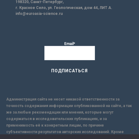
198320, Санкт-Петербург,
г. Красное Село, ул. Геологическая, дом 44, ЛИТ А.
info@euroasia-science.ru
Email*
Администрация сайта не несет никакой ответственности за
точность содержания информации опубликованной на сайте, а так
же за любые рекомендации или мнения, которые могут
содержаться в исследовательских публикациях, и за
применимость её к конкретным лицам, по причине
субъективности результатов авторских исследований. Кроме
того, поскольку интернет не обеспечивает в полной мере