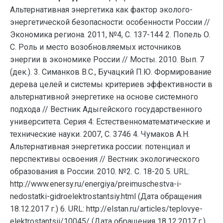
Альтернативная энергетика как фактор эколого-
энергетической безопасности: особенности России //
Экономика региона. 2011, №4, С. 137-144 2. Попель О.
С. Роль и место возобновляемых источников
энергии в экономике России // Мосты. 2010. Вып. 7
(дек.). 3. Симанков В.С., Бучацкий П.Ю. Формирование
дерева целей и системы критериев эффективности в
альтернативной энергетике на основе системного
подхода // Вестник Адыгейского государственного
университета. Серия 4: Естественноматематические и
технические науки. 2007, С. 3746 4. Чумаков А.Н.
Альтернативная энергетика россии: потенциал и
перспективы освоения // Вестник экологического
образования в России. 2010. №2. С. 18-20 5. URL:
http://www.enersy.ru/energiya/preimuschestva-i-
nedostatki-gidroelektrostantsiy.html (Дата обращения
18.12.2017 г.) 6. URL: http://elstan.ru/articles/teplovye-
elektrostantsii/10045/ (Дата обращения 18.12.2017 г.)