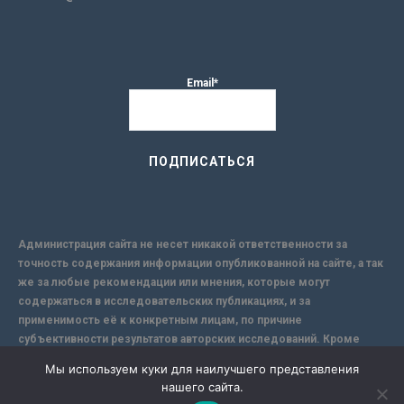
Email*
Администрация сайта не несет никакой ответственности за
точность содержания информации опубликованной на сайте, а так
же за любые рекомендации или мнения, которые могут
содержаться в исследовательских публикациях, и за
применимость её к конкретным лицам, по причине
субъективности результатов авторских исследований. Кроме
того, поскольку интернет не обеспечивает в полной мере
Мы используем куки для наилучшего представления
надежной защиты информации, Сайт не несет ответственности за
нашего сайта.
информацию, присылаемую через интернет.