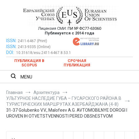
Перейти
к
содержимому
Лицензия СМИ:
ПИ № ФС77-63060
Евразийский Союз Ученых —
Публикуется с 2014 года
публикация научных статей в
ISSN:
Евразийский Союз Ученых — публикация научных статей в
2411-6467 (Print)
ISSN:
2413-9335 (Online)
ежемесячном научном журнале
ежемесячном научном журнале
DOI:
10.31618/esu.2411-6467.8.53.1
ПУБЛИКАЦИЯ В
СРОЧНАЯ
SCOPUS
ПУБЛИКАЦИЯ
MENU
Главная
Архитектура
УЛЬТУРНОЕ НАСЛЕДИЕ ГУБА – ГУСАРСКОГО РАЙОНА В
ТУРИСТИЧЕСКИХ МАРШРУТАХ АЗЕРБАЙДЖАНА (4-8)
31-37 Golubenko V.V., Malofeev A.G. AVTOMOBILNYE DOROGI I
UROVEN IH OTVETSTVENNOSTI PERED OBShESTVOM