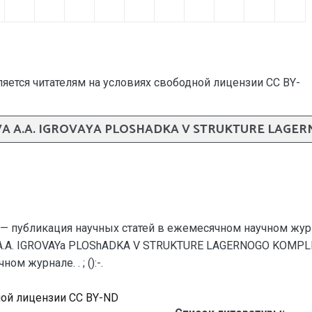
яется читателям на условиях свободной лицензии CC BY-
VA A.A. IGROVAYA PLOSHADKA V STRUKTURE LAGE
— публикация научных статей в ежемесячном научном жур
a A.A. IGROVAYa PLOShADKA V STRUKTURE LAGERNOGO KOMPL
м журнале. . ; ():-.
ной лицензии CC BY-ND