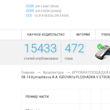
Перейти
ISSN:
к
2411-6467 (Print)
ISSN:
содержимому
2413-9335 (Online)
DOI:
10.31618/ESU.2413-9335
НАУЧНОЕ ИЗДАТЕЛЬСТВО
АВТОРАМ
ПУБЛ
15433
472
статей опубликовано
тома
Главная
Архитектура
ИГРОВАЯ ПЛОЩАДКА В
08-14 Kumashkova A.A. IGROVAYa PLOShADKA V STR
Номер части: