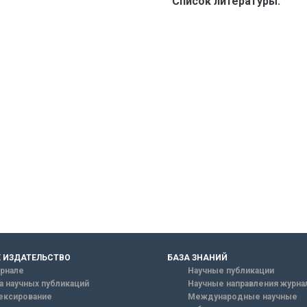
Список литературы:
 ИЗДАТЕЛЬСТВО
БАЗА ЗНАНИЙ
рнале
Научные публикации
а научных публикаций
Научные направления журна
ексирование
Международные научные