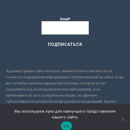
Email*
Администрация сайта не несет никакой ответственности за
точность содержания информации опубликованной на сайте, а так
же за любые рекомендации или мнения, которые могут
содержаться в исследовательских публикациях, и за
применимость её к конкретным лицам, по причине
субъективности результатов авторских исследований. Кроме
того, поскольку интернет не обеспечивает в полной мере
Мы используем куки для наилучшего представления
надежной защиты информации, Сайт не несет ответственности за
нашего сайта.
информацию, присылаемую через интернет.
Ok