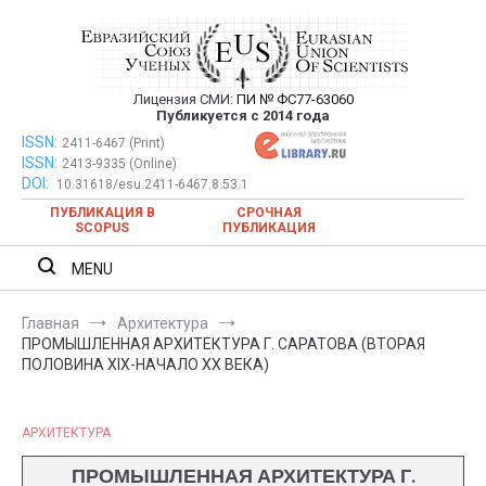
Перейти
к
содержимому
Лицензия СМИ:
ПИ № ФС77-63060
Евразийский Союз Ученых —
Публикуется с 2014 года
публикация научных статей в
ISSN:
Евразийский Союз Ученых — публикация научных статей в
2411-6467 (Print)
ISSN:
2413-9335 (Online)
ежемесячном научном журнале
ежемесячном научном журнале
DOI:
10.31618/esu.2411-6467.8.53.1
ПУБЛИКАЦИЯ В
СРОЧНАЯ
SCOPUS
ПУБЛИКАЦИЯ
MENU
Главная
Архитектура
ПРОМЫШЛЕННАЯ АРХИТЕКТУРА Г. САРАТОВА (ВТОРАЯ
ПОЛОВИНА XIX-НАЧАЛО ХХ ВЕКА)
АРХИТЕКТУРА
ПРОМЫШЛЕННАЯ АРХИТЕКТУРА Г.