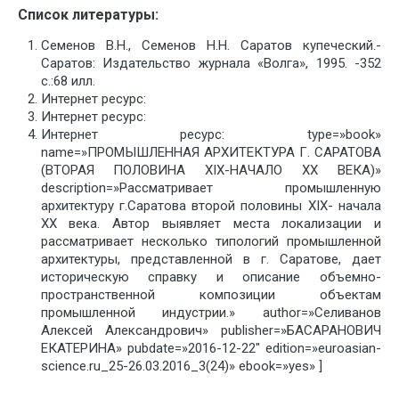
Список литературы:
Семенов В.Н., Семенов Н.Н. Саратов купеческий.-
Саратов: Издательство журнала «Волга», 1995. -352
с.:68 илл.
Интернет ресурс:
Интернет ресурс:
Интернет ресурс: type=»book»
name=»ПРОМЫШЛЕННАЯ АРХИТЕКТУРА Г. САРАТОВА
(ВТОРАЯ ПОЛОВИНА XIX-НАЧАЛО ХХ ВЕКА)»
description=»Рассматривает промышленную
архитектуру г.Саратова второй половины XIX- начала
ХХ века. Автор выявляет места локализации и
рассматривает несколько типологий промышленной
архитектуры, представленной в г. Саратове, дает
историческую справку и описание объемно-
пространственной композиции объектам
промышленной индустрии.» author=»Селиванов
Алексей Александрович» publisher=»БАСАРАНОВИЧ
ЕКАТЕРИНА» pubdate=»2016-12-22″ edition=»euroasian-
science.ru_25-26.03.2016_3(24)» ebook=»yes» ]