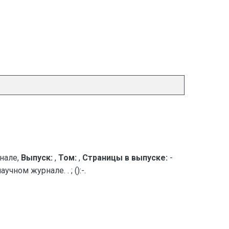
нале,
Выпуск:
,
Том:
,
Страницы в выпуске:
-
ном журнале. . ; ():-.