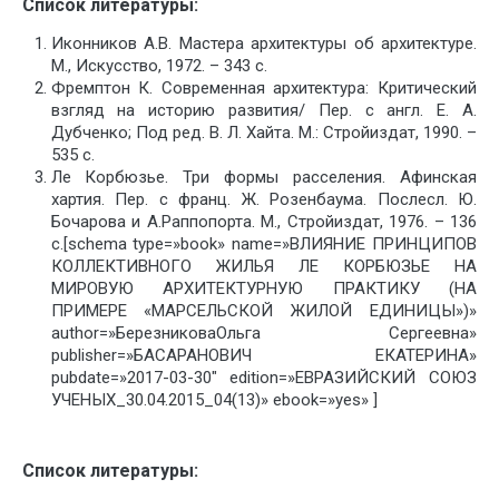
Список литературы:
Иконников А.В. Мастера архитектуры об архитектуре.
М., Искусство, 1972. – 343 с.
Фремптон К. Современная архитектура: Критический
взгляд на историю развития/ Пер. с англ. Е. А.
Дубченко; Под ред. В. Л. Хайта. М.: Стройиздат, 1990. –
535 с.
Ле Корбюзье. Три формы расселения. Афинская
хартия. Пер. с франц. Ж. Розенбаума. Послесл. Ю.
Бочарова и А.Раппопорта. М., Стройиздат, 1976. – 136
с.[schema type=»book» name=»ВЛИЯНИЕ ПРИНЦИПОВ
КОЛЛЕКТИВНОГО ЖИЛЬЯ ЛЕ КОРБЮЗЬЕ НА
МИРОВУЮ АРХИТЕКТУРНУЮ ПРАКТИКУ (НА
ПРИМЕРЕ «МАРСЕЛЬСКОЙ ЖИЛОЙ ЕДИНИЦЫ»)»
author=»БерезниковаОльга Сергеевна»
publisher=»БАСАРАНОВИЧ ЕКАТЕРИНА»
pubdate=»2017-03-30″ edition=»ЕВРАЗИЙСКИЙ СОЮЗ
УЧЕНЫХ_30.04.2015_04(13)» ebook=»yes» ]
Список литературы: