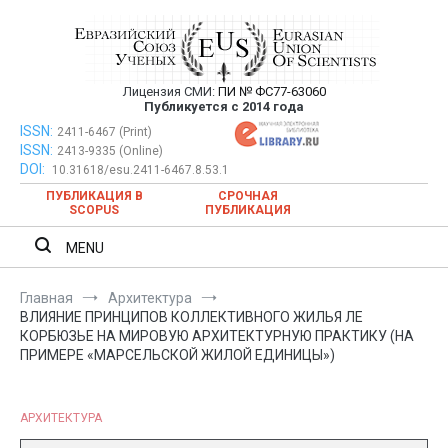
Перейти
к
содержимому
Лицензия СМИ:
ПИ № ФС77-63060
Евразийский Союз Ученых —
Публикуется с 2014 года
публикация научных статей в
ISSN:
Евразийский Союз Ученых — публикация научных статей в
2411-6467 (Print)
ISSN:
2413-9335 (Online)
ежемесячном научном журнале
ежемесячном научном журнале
DOI:
10.31618/esu.2411-6467.8.53.1
ПУБЛИКАЦИЯ В
СРОЧНАЯ
SCOPUS
ПУБЛИКАЦИЯ
MENU
Главная
Архитектура
ВЛИЯНИЕ ПРИНЦИПОВ КОЛЛЕКТИВНОГО ЖИЛЬЯ ЛЕ
КОРБЮЗЬЕ НА МИРОВУЮ АРХИТЕКТУРНУЮ ПРАКТИКУ (НА
ПРИМЕРЕ «МАРСЕЛЬСКОЙ ЖИЛОЙ ЕДИНИЦЫ»)
АРХИТЕКТУРА