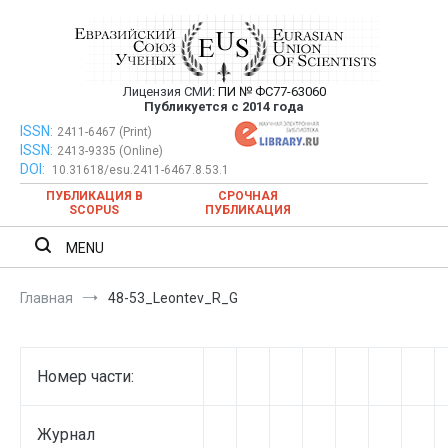
Перейти
к
содержимому
Лицензия СМИ:
ПИ № ФС77-63060
Евразийский Союз Ученых —
Публикуется с 2014 года
публикация научных статей в
ISSN:
Евразийский Союз Ученых — публикация научных статей в
2411-6467 (Print)
ISSN:
2413-9335 (Online)
ежемесячном научном журнале
ежемесячном научном журнале
DOI:
10.31618/esu.2411-6467.8.53.1
ПУБЛИКАЦИЯ В
СРОЧНАЯ
SCOPUS
ПУБЛИКАЦИЯ
MENU
Главная
48-53_Leontev_R_G
Номер части:
Журнал