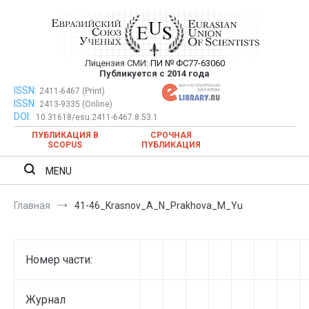
Перейти
к
содержимому
Лицензия СМИ:
ПИ № ФС77-63060
Евразийский Союз Ученых —
Публикуется с 2014 года
публикация научных статей в
ISSN:
Евразийский Союз Ученых — публикация научных статей в
2411-6467 (Print)
ISSN:
2413-9335 (Online)
ежемесячном научном журнале
ежемесячном научном журнале
DOI:
10.31618/esu.2411-6467.8.53.1
ПУБЛИКАЦИЯ В
СРОЧНАЯ
SCOPUS
ПУБЛИКАЦИЯ
MENU
Главная
41-46_Krasnov_A_N_Prakhova_M_Yu
Номер части:
Журнал