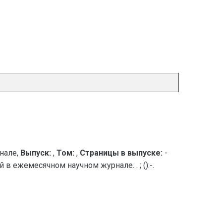
нале,
Выпуск:
,
Том:
,
Страницы в выпуске:
-
в ежемесячном научном журнале. . ; ():-.