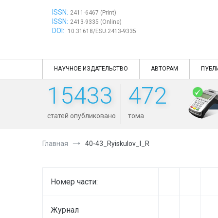
Перейти
ISSN:
к
2411-6467 (Print)
ISSN:
содержимому
2413-9335 (Online)
DOI:
10.31618/ESU.2413-9335
НАУЧНОЕ ИЗДАТЕЛЬСТВО
АВТОРАМ
ПУБЛ
15433
472
статей опубликовано
тома
Главная
40-43_Ryiskulov_I_R
Номер части:
Журнал