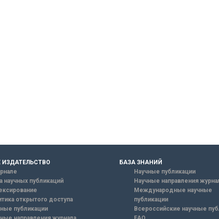
 ИЗДАТЕЛЬСТВО
БАЗА ЗНАНИЙ
рнале
Научные публикации
а научных публикаций
Научные направления журна
ексирование
Международные научные
тика открытого доступа
публикации
ные публикации
Всероссийские научные пуб
ные направления журнала
FAQ