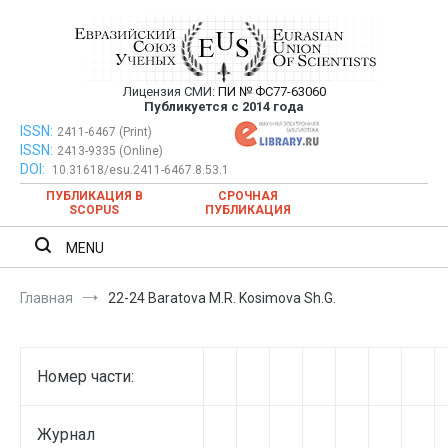
Перейти
к
содержимому
Лицензия СМИ:
ПИ № ФС77-63060
Евразийский Союз Ученых —
Публикуется с 2014 года
публикация научных статей в
ISSN:
Евразийский Союз Ученых — публикация научных статей в
2411-6467 (Print)
ISSN:
2413-9335 (Online)
ежемесячном научном журнале
ежемесячном научном журнале
DOI:
10.31618/esu.2411-6467.8.53.1
ПУБЛИКАЦИЯ В
СРОЧНАЯ
SCOPUS
ПУБЛИКАЦИЯ
MENU
Главная
22-24 Baratova M.R. Kosimova Sh.G.
Номер части:
Журнал