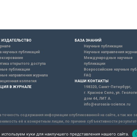
 ИЗДАТЕЛЬСТВО
БАЗА ЗНАНИЙ
рнале
Научные публикации
а научных публикаций
Научные направления журна
ексирование
Международные научные
тика открытого доступа
публикации
ные публикации
Всероссийские научные пуб
ные направления журнала
FAQ
кционная коллегия
НАШИ КОНТАКТЫ
ЦИЯ В ЖУРНАЛЕ
198320, Санкт-Петербург,
г. Красное Село, ул. Геолог
дом 44, ЛИТ А.
info@euroasia-science.ru
а точность содержания информации опубликованной на сайте, а так же 
енимость её к конкретным лицам, по причине субъективности результат
ы информации, Сайт не несет ответственности за информацию, присыла
 используем куки для наилучшего представления нашего сайта.