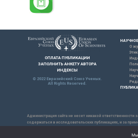
НАУЧНОЕ
О жу
Этик
ОПЛАТА ПУБЛИКАЦИИ
Инд
ЗАПОЛНИТЬ АНКЕТУ АВТОРА
Поли
Науч
ИНДЕКСЫ
Науч
© 2022 Евразийский Союз Ученых.
Реда
All Rights Reserved.
ПУБЛИКА
Администрация сайта не несет никакой ответственности з
содержаться в исследовательских публикациях, и за прим
интернет не обеспечивает в полной мере надежной защит
Мы