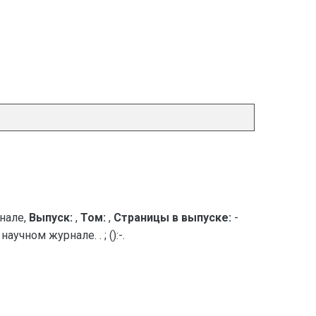
нале,
Выпуск:
,
Том:
,
Страницы в выпуске:
-
чном журнале. . ; ():-.