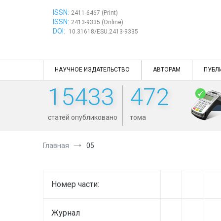
Перейти
ISSN:
к
2411-6467 (Print)
ISSN:
содержимому
2413-9335 (Online)
DOI:
10.31618/ESU.2413-9335
НАУЧНОЕ ИЗДАТЕЛЬСТВО
АВТОРАМ
ПУБЛ
15433
472
статей опубликовано
тома
Главная
05
Номер части:
Журнал