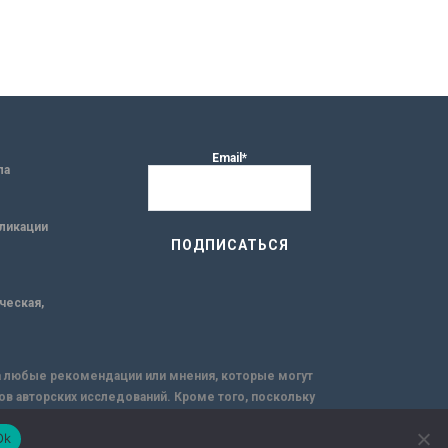
Email*
ла
ликации
ическая,
за любые рекомендации или мнения, которые могут
ов авторских исследований. Кроме того, поскольку
емую через интернет.
Ok