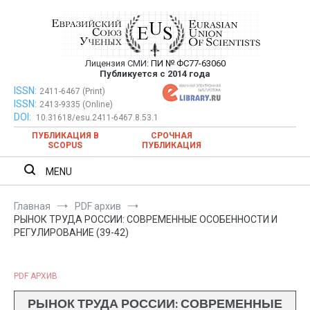
Перейти
к
содержимому
Лицензия СМИ:
ПИ № ФС77-63060
Евразийский Союз Ученых —
Публикуется с 2014 года
публикация научных статей в
ISSN:
Евразийский Союз Ученых — публикация научных статей в
2411-6467 (Print)
ISSN:
2413-9335 (Online)
ежемесячном научном журнале
ежемесячном научном журнале
DOI:
10.31618/esu.2411-6467.8.53.1
ПУБЛИКАЦИЯ В
СРОЧНАЯ
SCOPUS
ПУБЛИКАЦИЯ
MENU
Главная
PDF архив
РЫНОК ТРУДА РОССИИ: СОВРЕМЕННЫЕ ОСОБЕННОСТИ И
РЕГУЛИРОВАНИЕ (39-42)
PDF АРХИВ
РЫНОК ТРУДА РОССИИ: СОВРЕМЕННЫЕ