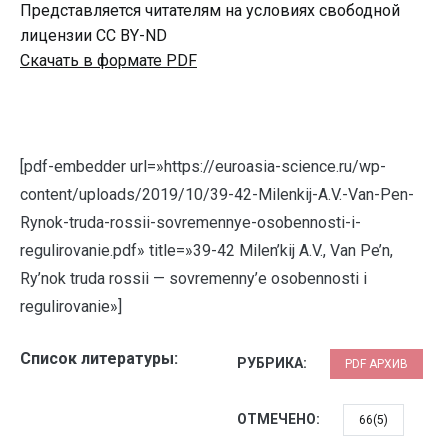
Представляется читателям на условиях свободной
лицензии CC BY-ND
Скачать в формате PDF
[pdf-embedder url=»https://euroasia-science.ru/wp-
content/uploads/2019/10/39-42-Milenkij-A.V.-Van-Pen-
Rynok-truda-rossii-sovremennye-osobennosti-i-
regulirovanie.pdf» title=»39-42 Milen’kij A.V., Van Pe’n,
Ry’nok truda rossii — sovremenny’e osobennosti i
regulirovanie»]
Список литературы:
РУБРИКА:
PDF АРХИВ
ОТМЕЧЕНО:
66(5)