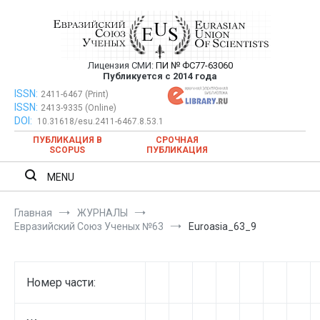
Перейти
к
содержимому
Лицензия СМИ:
ПИ № ФС77-63060
Евразийский Союз Ученых —
Публикуется с 2014 года
публикация научных статей в
ISSN:
Евразийский Союз Ученых — публикация научных статей в
2411-6467 (Print)
ISSN:
2413-9335 (Online)
ежемесячном научном журнале
ежемесячном научном журнале
DOI:
10.31618/esu.2411-6467.8.53.1
ПУБЛИКАЦИЯ В
СРОЧНАЯ
SCOPUS
ПУБЛИКАЦИЯ
MENU
Главная
ЖУРНАЛЫ
Евразийский Союз Ученых №63
Euroasia_63_9
Номер части: