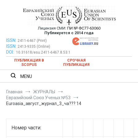
Перейти
к
содержимому
Лицензия СМИ:
ПИ № ФС77-63060
Евразийский Союз Ученых —
Публикуется с 2014 года
публикация научных статей в
ISSN:
Евразийский Союз Ученых — публикация научных статей в
2411-6467 (Print)
ISSN:
2413-9335 (Online)
ежемесячном научном журнале
ежемесячном научном журнале
DOI:
10.31618/esu.2411-6467.8.53.1
ПУБЛИКАЦИЯ В
СРОЧНАЯ
SCOPUS
ПУБЛИКАЦИЯ
MENU
Главная
ЖУРНАЛЫ
Евразийский Союз Ученых №53
Euroasia_август_журнал_3_ча??? 14
Номер части: