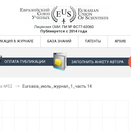
Лицензия СМИ:
ПИ № ФС77-63060
Евразийский Союз Ученых — публикация
Публикуется с 2014 года
жур
Евразийский Союз Ученых — публикация научных статей в ежемес
ИКАЦИЯ В ЖУРНАЛЕ
БАЗА ЗНАНИЙ
ПАТЕНТЫ
АРХИВ
ОПЛАТА ПУБЛИКАЦИИ
ЗАПОЛНИТЬ АНКЕТУ АВТОРА
ых №52
Euroasia_июль_журнал_1_часть 14