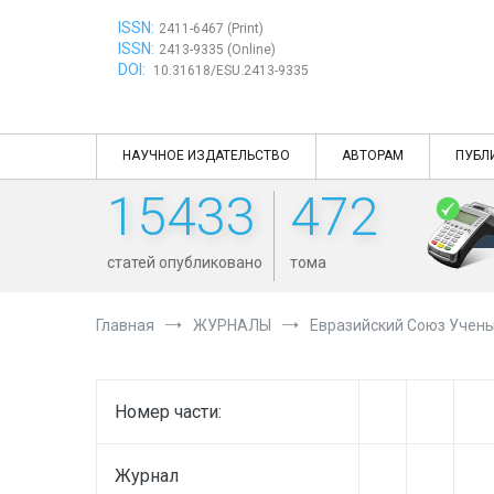
Перейти
ISSN:
к
2411-6467 (Print)
ISSN:
содержимому
2413-9335 (Online)
DOI:
10.31618/ESU.2413-9335
НАУЧНОЕ ИЗДАТЕЛЬСТВО
АВТОРАМ
ПУБЛ
15433
472
статей опубликовано
тома
Главная
ЖУРНАЛЫ
Евразийский Союз Учен
Номер части:
Журнал