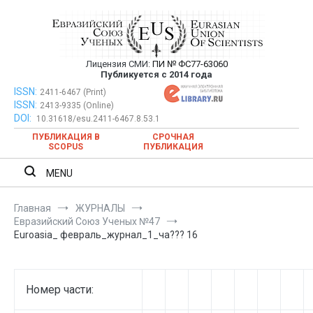
Перейти
к
содержимому
Лицензия СМИ:
ПИ № ФС77-63060
Евразийский Союз Ученых —
Публикуется с 2014 года
публикация научных статей в
ISSN:
Евразийский Союз Ученых — публикация научных статей в
2411-6467 (Print)
ISSN:
2413-9335 (Online)
ежемесячном научном журнале
ежемесячном научном журнале
DOI:
10.31618/esu.2411-6467.8.53.1
ПУБЛИКАЦИЯ В
СРОЧНАЯ
SCOPUS
ПУБЛИКАЦИЯ
MENU
Главная
ЖУРНАЛЫ
Евразийский Союз Ученых №47
Euroasia_ февраль_журнал_1_ча??? 16
Номер части: