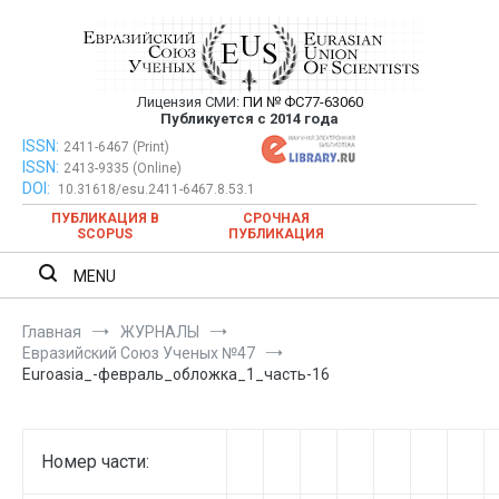
Перейти
к
содержимому
Лицензия СМИ:
ПИ № ФС77-63060
Евразийский Союз Ученых —
Публикуется с 2014 года
публикация научных статей в
ISSN:
Евразийский Союз Ученых — публикация научных статей в
2411-6467 (Print)
ISSN:
2413-9335 (Online)
ежемесячном научном журнале
ежемесячном научном журнале
DOI:
10.31618/esu.2411-6467.8.53.1
ПУБЛИКАЦИЯ В
СРОЧНАЯ
SCOPUS
ПУБЛИКАЦИЯ
MENU
Главная
ЖУРНАЛЫ
Евразийский Союз Ученых №47
Euroasia_-февраль_обложка_1_часть-16
Номер части: